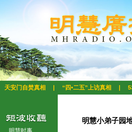
天安门自焚真相
|
“四•二五”上访真相
|
明慧小弟子园
明慧时事