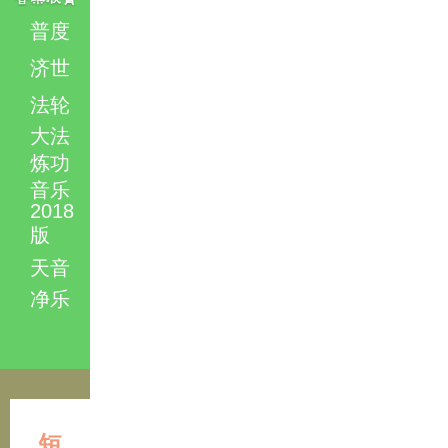
普度
济世
法轮
大法
炼功
音乐
2018
版
天音
净乐
短