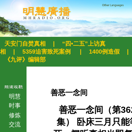
天安门自焚真相
|
“四•二五”上访真
相
|
5359迫害致死案例
|
1400例造假
|
《九评》编辑部
善恶一念间
明慧
时事
善恶一念间（第36
修炼
集） 卧床三月只能
交流