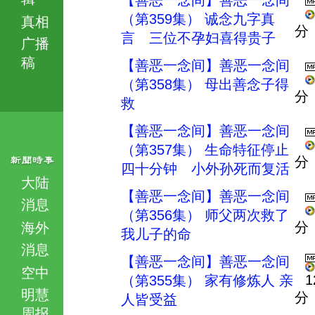
【善恶一念间】善恶一念间
（第359集） 诚念九字真
真相
分
言 三位不孕妇喜得贵子
广播
稿
【善恶一念间】善恶一念间
（第358集） 母出善念子得
分
救
【善恶一念间】善恶一念间
（第357集） 生命特征停止
分
四十分钟 小外孙死而复活
大陆
【善恶一念间】善恶一念间
消息
（第356集） 师父两次救了
分
海外
我儿子的命
消息
【善恶一念间】善恶一念间
空中
1
（第355集） 家有修炼人 亲
明慧
分
人皆受益
周报