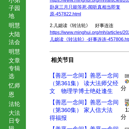
https://www.minghui.org/mh/articles/20
卧床三月只能等死-闻听真相当即复
子园
原-457822.html
地
明慧
2.儿媳读《转法轮》 好事连连
https://www.minghui.org/mh/articles/20
大陆
儿媳读《转法轮》-好事连连-457806.ht
法会
明慧
相关节目
文章
专辑
【善恶一念间】善恶一念间
选
（第361集） 读大法师父经
忆师
分
文 物理学博士绝处逢生
恩
【善恶一念间】善恶一念间
法轮
1
（第360集） 家人信大法
大法
分
得福报
日专
辑