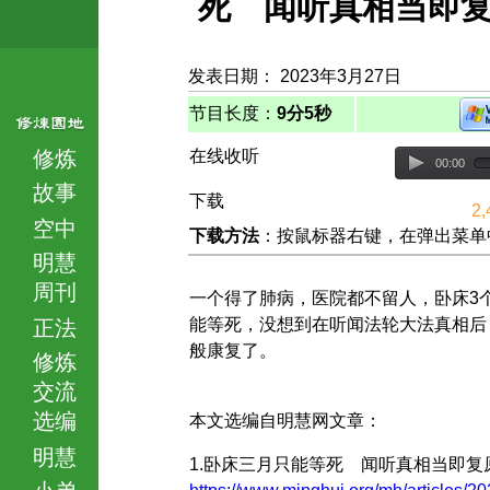
死 闻听真相当即
发表日期： 2023年3月27日
节目长度：
9分5秒
修炼
在线收听
00:00
故事
下载
2,
空中
下载方法
：按鼠标器右键，在弹出菜单中选择
明慧
周刊
一个得了肺病，医院都不留人，卧床3
能等死，没想到在听闻法轮大法真相后
正法
般康复了。
修炼
交流
选编
本文选编自明慧网文章：
明慧
1.卧床三月只能等死 闻听真相当即复
小弟