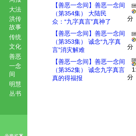
【善恶一念间】善恶一念间
大法
（第354集） 大陆民
分
洪传
众：“九字真言”真神了
故事
【善恶一念间】善恶一念间
传统
（第353集） 诚念“九字真
文化
分
言”消灾解难
善恶
【善恶一念间】善恶一念间
一念
1
（第352集） 诚念九字真言
间
分
真的得福报
明慧
丛书