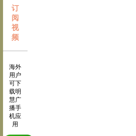
订
阅
视
频
海外
用户
可下
载明
慧广
播手
机应
用