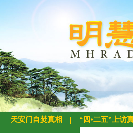
天安门自焚真相
|
“四•二五”上访