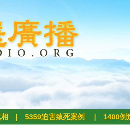
真相
|
5359迫害致死案例
|
1400