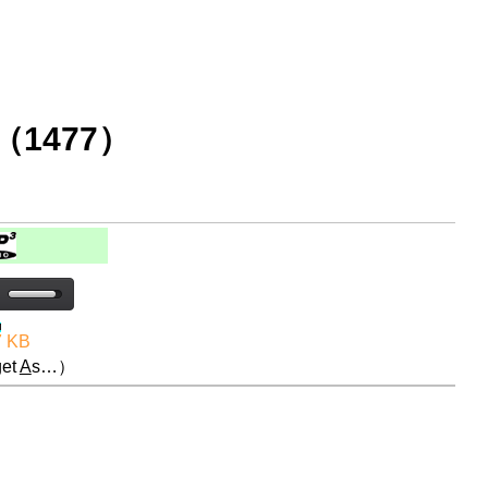
1477）
7 KB
et
A
s…）