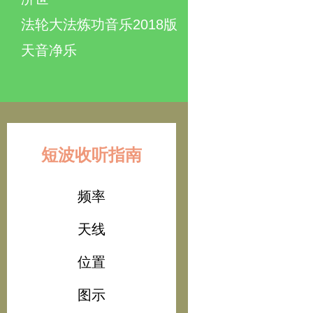
法轮大法炼功音乐2018版
天音净乐
短波收听指南
频率
天线
位置
图示