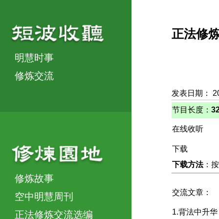
正法修
明慧时事
修炼交流
发表日期： 2
节目长度：
3
在线收听
下载
下载方法
：按
修炼故事
交流文章：
空中明慧周刊
1.背法中升
正法修炼交流选编