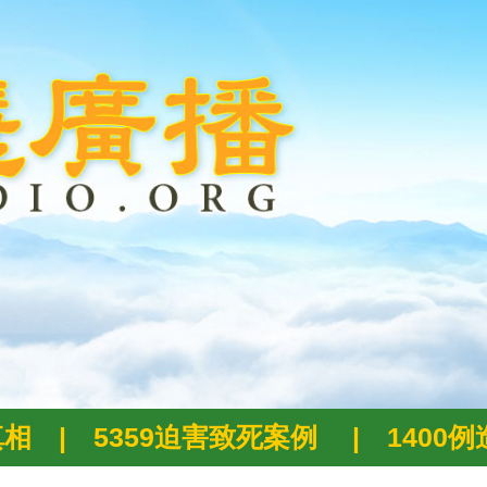
真相
|
5359迫害致死案例
|
1400