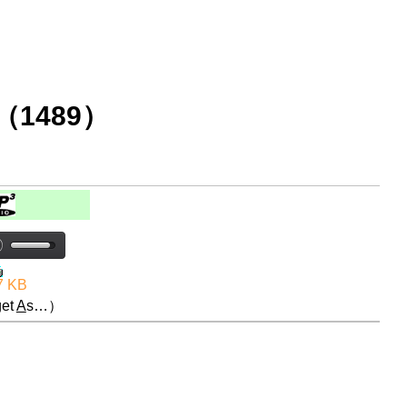
1489）
7 KB
et
A
s…）