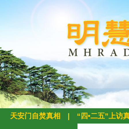
天安门自焚真相
|
“四•二五”上访