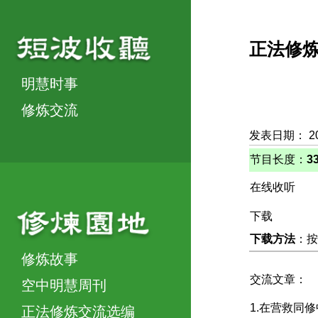
正法修
明慧时事
修炼交流
发表日期： 2
节目长度：
3
在线收听
下载
下载方法
：按
修炼故事
交流文章：
空中明慧周刊
1.在营救同
正法修炼交流选编