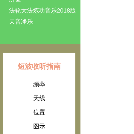
法轮大法炼功音乐2018版
天音净乐
短波收听指南
频率
天线
位置
图示