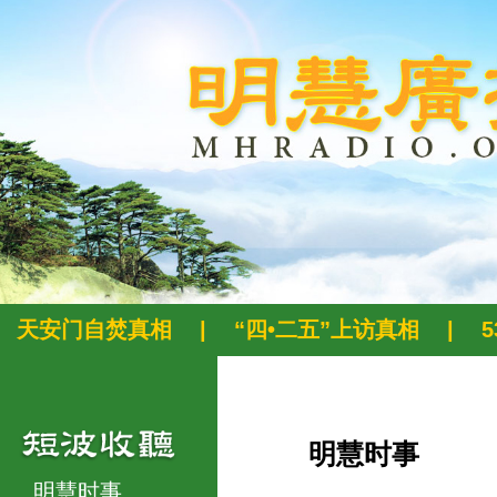
天安门自焚真相
|
“四•二五”上访真相
|
明慧时事
明慧时事