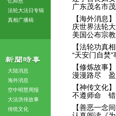
忆师恩
广东茂名市茂
法轮大法日专辑
【海外消息】
真相广播稿
庆世界法轮大
美国公布宗教
【法轮功真相
“天安门自焚
【修炼故事】
大陆消息
漫漫路尽 盈
海外消息
【神传文化】
空中明慧周报
不遵师命 错
大法洪传故事
【善恶一念间
传统文化
认真阅读《为