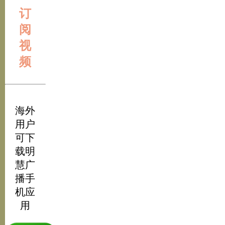
订
阅
视
频
海外
用户
可下
载明
慧广
播手
机应
用