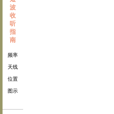
波
收
听
指
南
频率
天线
位置
图示