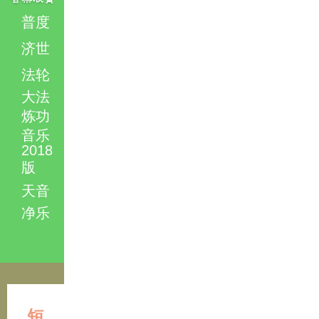
普度
济世
法轮
大法
炼功
音乐
2018
版
天音
净乐
短