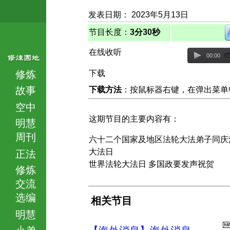
发表日期： 2023年5月13日
节目长度：
3分30秒
在线收听
00:00
修炼
下载
故事
下载方法
：按鼠标器右键，在弹出菜单中选择
空中
这期节目的主要内容有：
明慧
周刊
六十二个国家及地区法轮大法弟子同庆
大法日
正法
世界法轮大法日 多国政要发声祝贺
修炼
交流
选编
相关节目
明慧
小弟