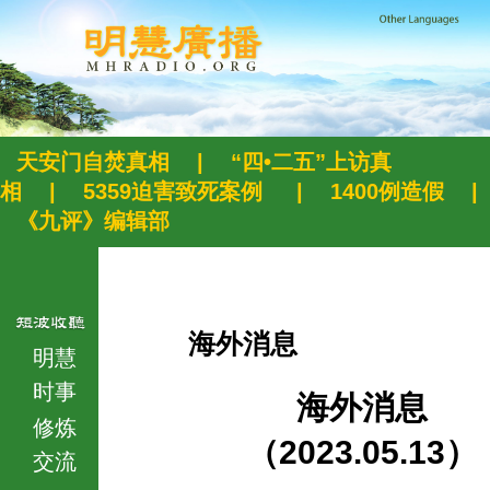
天安门自焚真相
|
“四•二五”上访真
相
|
5359迫害致死案例
|
1400例造假
|
《九评》编辑部
海外消息
明慧
时事
海外消息
修炼
（2023.05.13）
交流