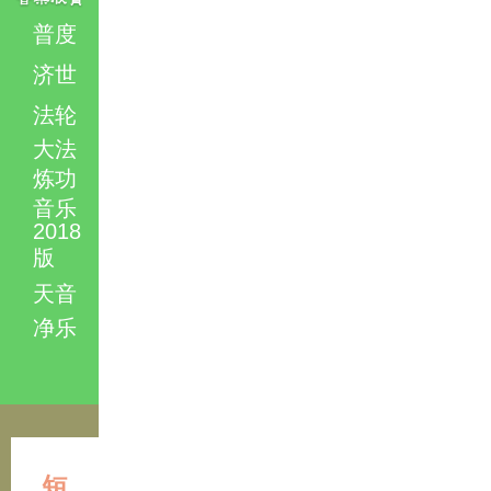
普度
济世
法轮
大法
炼功
音乐
2018
版
天音
净乐
短