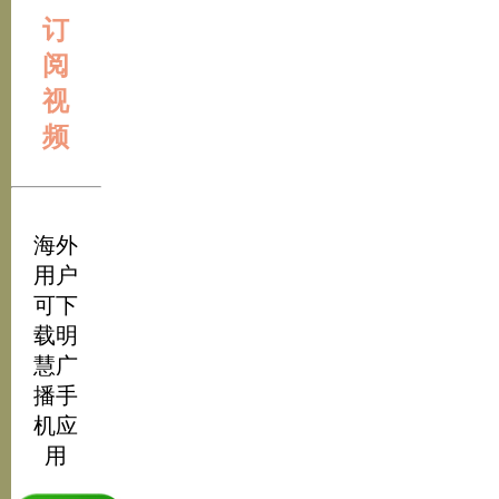
订
阅
视
频
海外
用户
可下
载明
慧广
播手
机应
用