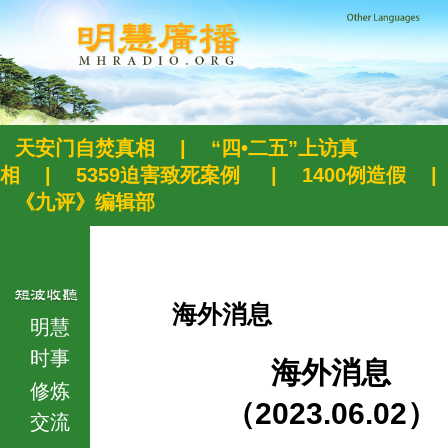
天安门自焚真相
|
“四•二五”上访真
相
|
5359迫害致死案例
|
1400例造假
|
《九评》编辑部
海外消息
明慧
时事
海外消息
修炼
（2023.06.02）
交流