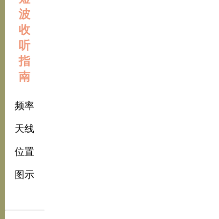
波
收
听
指
南
频率
天线
位置
图示