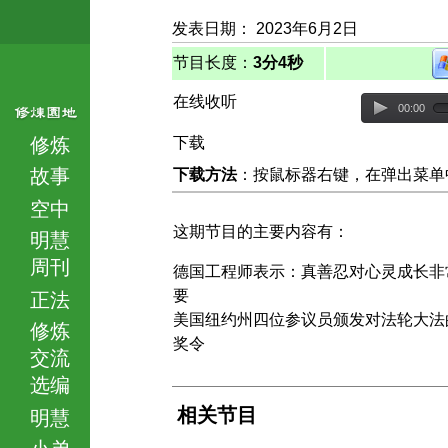
发表日期： 2023年6月2日
节目长度：
3分4秒
在线收听
00:00
修炼
下载
故事
下载方法
：按鼠标器右键，在弹出菜单中选择
空中
这期节目的主要内容有：
明慧
周刊
德国工程师表示：真善忍对心灵成长非
要
正法
美国纽约州四位参议员颁发对法轮大法
修炼
奖令
交流
选编
相关节目
明慧
小弟