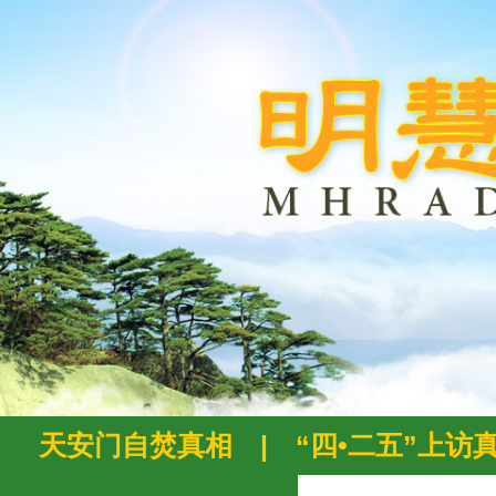
天安门自焚真相
|
“四•二五”上访