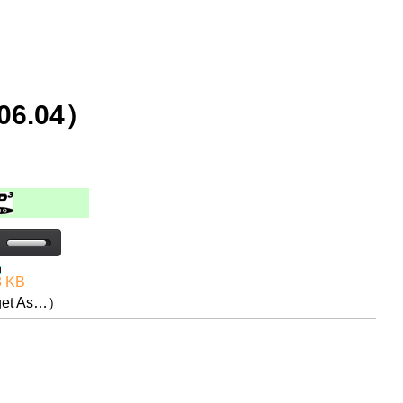
6.04）
3 KB
et
A
s…）