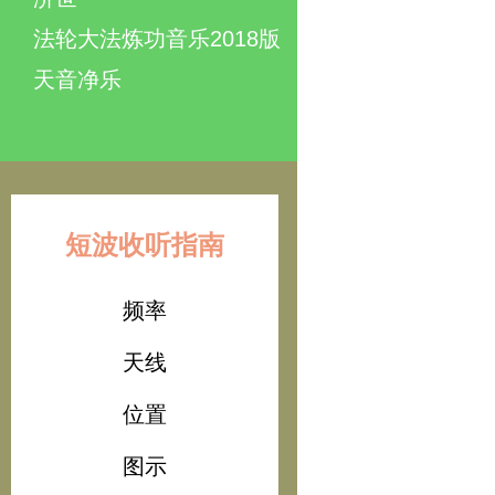
法轮大法炼功音乐2018版
天音净乐
短波收听指南
频率
天线
位置
图示