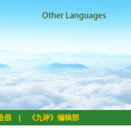
例造假
|
《九评》编辑部