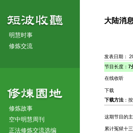
大陆消
明慧时事
修炼交流
发表日期： 2
节目长度：
7
在线收听
下载
下载方法
：按
修炼故事
这期节目的主
空中明慧周刊
累计冤狱十三
正法修炼交流选编