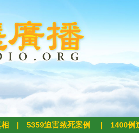
真相
|
5359迫害致死案例
|
1400