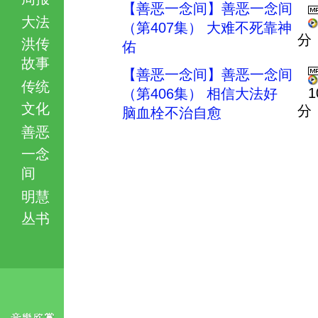
【善恶一念间】善恶一念间
大法
（第407集） 大难不死靠神
分
洪传
佑
故事
【善恶一念间】善恶一念间
传统
1
（第406集） 相信大法好
文化
分
脑血栓不治自愈
善恶
一念
间
明慧
丛书