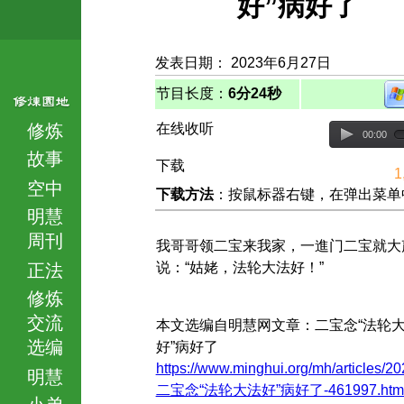
好”病好了
发表日期： 2023年6月27日
节目长度：
6分24秒
修炼
在线收听
00:00
故事
下载
1
空中
下载方法
：按鼠标器右键，在弹出菜单中选择
明慧
周刊
我哥哥领二宝来我家，一進门二宝就大
说：“姑姥，法轮大法好！”
正法
修炼
交流
本文选编自明慧网文章：二宝念“法轮
选编
好”病好了
https://www.minghui.org/mh/articles/20
明慧
二宝念“法轮大法好”病好了-461997.htm
小弟