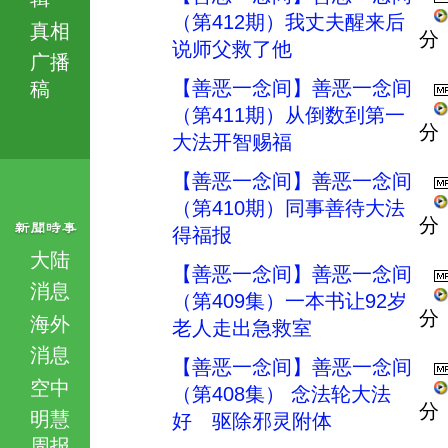
（第412期）我丈夫醒来后
真相
分
说师父救了他
广播
【善恶一念间】善恶一念间
稿
（第411期）从倒数到第一
分
大法开智赐福
【善恶一念间】善恶一念间
（第410期）同事善待大法
分
得福报
大陆
【善恶一念间】善恶一念间
消息
（第409集）一本书让92岁
分
海外
老人走出急救室
消息
【善恶一念间】善恶一念间
空中
（第408集） 念法轮大法
分
明慧
好 驱除邪灵附体
周报