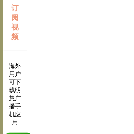
订
阅
视
频
海外
用户
可下
载明
慧广
播手
机应
用