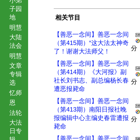
子园
地
相关节目
明慧
【善恶一念间】善恶一念间
大陆
（第415期）“这大法太神奇
法会
分
了！谢谢大法师父！
明慧
【善恶一念间】善恶一念间
文章
（第414期）《大河报》副
专辑
社长刘书志、副总编杨长春
分
选
遭恶报毙命
忆师
【善恶一念间】善恶一念间
恩
（第413期）南阳日报社晚
法轮
报编辑中心主编史春雷遭报
分
大法
毙命
日专
【善恶一念间】善恶一念间
辑