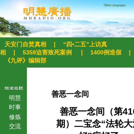
天安门自焚真相
|
“四•二五”上访真
相
|
5359迫害致死案例
|
1400例造假
|
《九评》编辑部
善恶一念间
明慧
时事
善恶一念间（第41
修炼
期）二宝念“法轮大
交流