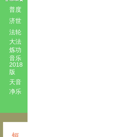
普度
济世
法轮
大法
炼功
音乐
2018
版
天音
净乐
短