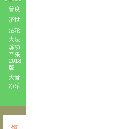
普度
济世
法轮
大法
炼功
音乐
2018
版
天音
净乐
短