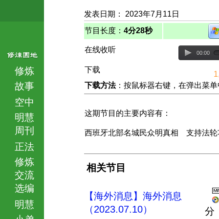
发表日期： 2023年7月11日
节目长度：
4分28秒
在线收听
00:00
修炼
下载
1
故事
下载方法
：按鼠标器右键，在弹出菜单中选择
空中
这期节目的主要内容有：
明慧
周刊
西班牙北部名城民众明真相 支持法轮
正法
修炼
相关节目
交流
选编
【海外消息】海外消息
明慧
（2023.07.10）
分
小弟