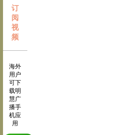
订
阅
视
频
海外
用户
可下
载明
慧广
播手
机应
用