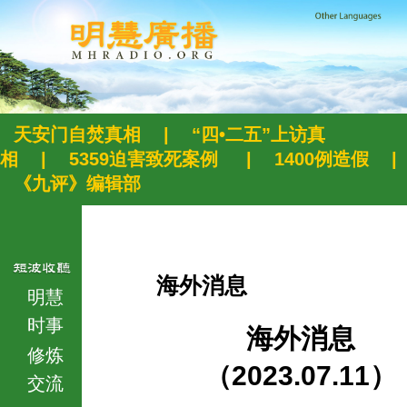
天安门自焚真相
|
“四•二五”上访真
相
|
5359迫害致死案例
|
1400例造假
|
《九评》编辑部
海外消息
明慧
时事
海外消息
修炼
（2023.07.11）
交流