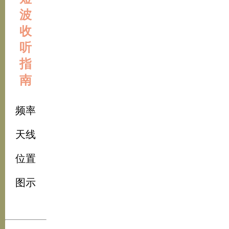
波
收
听
指
南
频率
天线
位置
图示