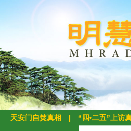
天安门自焚真相
|
“四•二五”上访