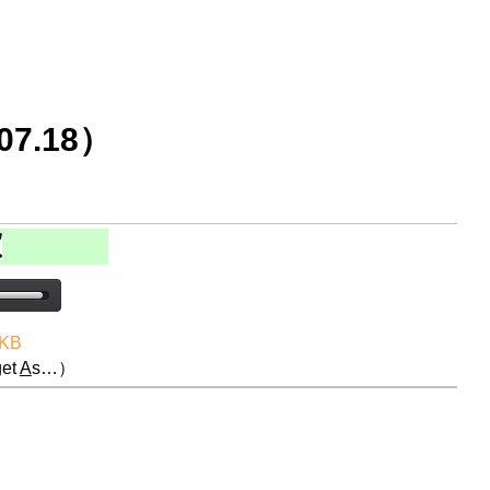
7.18）
 KB
et
A
s…）