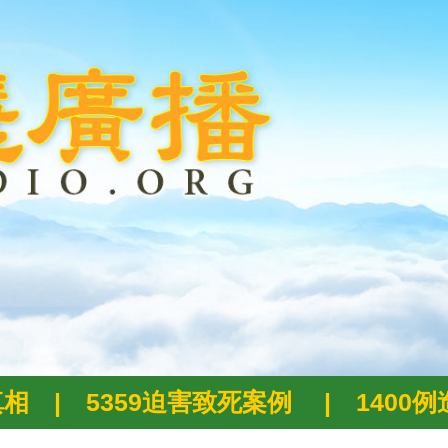
真相
|
5359迫害致死案例
|
1400