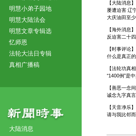
【大陆消息】
明慧小弟子园地
屡遭迫害 辽
大庆油田至少
明慧大陆法会
【海外消息】
明慧文章专辑选
反迫害二十四
忆师恩
【时事评论】
法轮大法日专辑
什么是真正的
真相广播稿
【法轮功真相
“1400例”
【善恶一念间
诚念九字真言
【天音净乐】
请与我比邻而
大陆消息