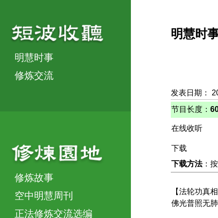
明慧时
明慧时事
修炼交流
发表日期： 2
节目长度：
6
在线收听
下载
下载方法
：按
修炼故事
【法轮功真相
空中明慧周刊
佛光普照无肺
正法修炼交流选编