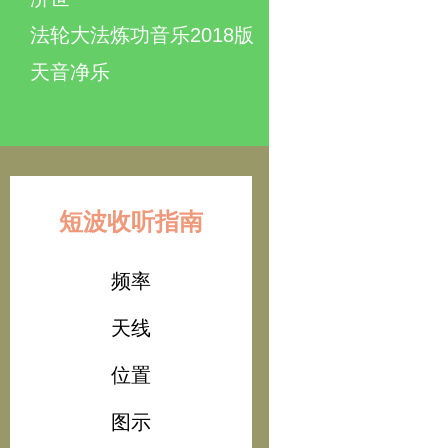
法轮大法炼功音乐2018版
天音净乐
短波收听指南
频率
天线
位置
图示