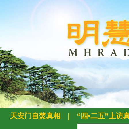
天安门自焚真相
|
“四•二五”上访