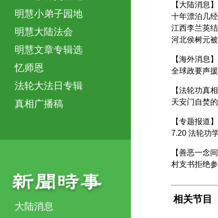
【大陆消息】
明慧小弟子园地
十年漂泊几经
江西李兰英结
明慧大陆法会
河北侯树元被
明慧文章专辑选
【海外消息】
忆师恩
全球政要声援
法轮大法日专辑
【法轮功真相
天安门自焚的
真相广播稿
【专题报道】
7.20 法
【善恶一念间
村支书拒绝参
相关节目
大陆消息