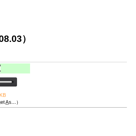
8.03）
 KB
et
A
s…）