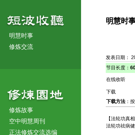
明慧时
明慧时事
修炼交流
发表日期： 2
节目长度：
6
在线收听
下载
下载方法
：按
修炼故事
【法轮功真相
空中明慧周刊
法轮功祛病健
正法修炼交流选编