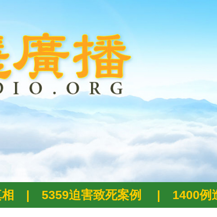
真相
|
5359迫害致死案例
|
1400