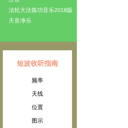
法轮大法炼功音乐2018版
天音净乐
短波收听指南
频率
天线
位置
图示