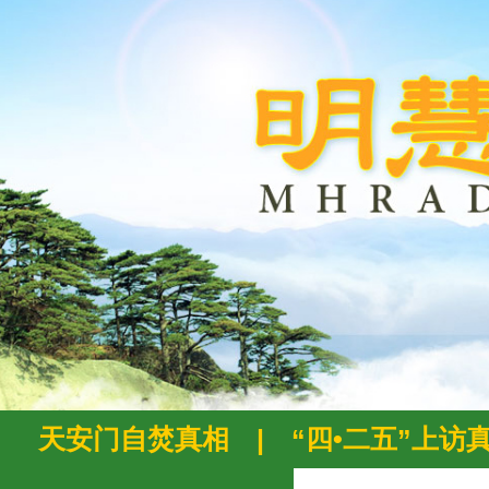
天安门自焚真相
|
“四•二五”上访