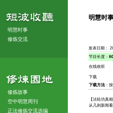
明慧时
明慧时事
修炼交流
发表日期： 2
节目长度：
6
在线收听
下载
下载方法
：按
修炼故事
【法轮功真相
空中明慧周刊
从几则新闻看
正法修炼交流选编