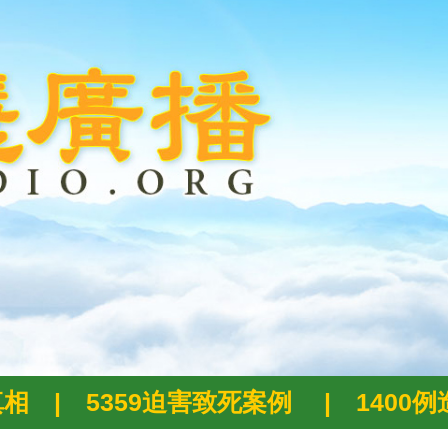
真相
|
5359迫害致死案例
|
1400