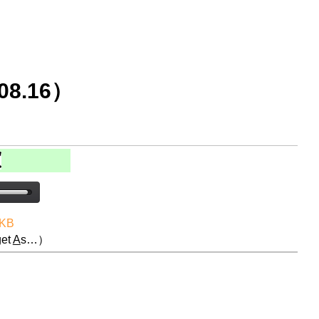
8.16）
 KB
et
A
s…）