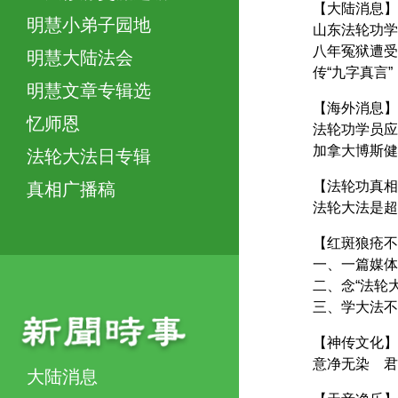
【大陆消息】
明慧小弟子园地
山东法轮功学
八年冤狱遭受
明慧大陆法会
传“九字真言
明慧文章专辑选
【海外消息】
忆师恩
法轮功学员应
加拿大博斯健
法轮大法日专辑
【法轮功真相
真相广播稿
法轮大法是超
【红斑狼疮不
一、一篇媒体
二、念“法轮
三、学大法不
【神传文化】
意净无染 君
大陆消息