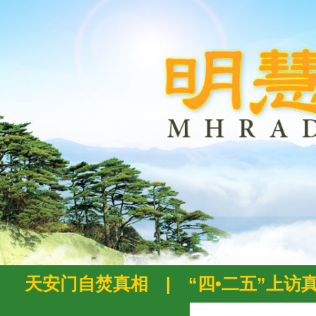
天安门自焚真相
|
“四•二五”上访