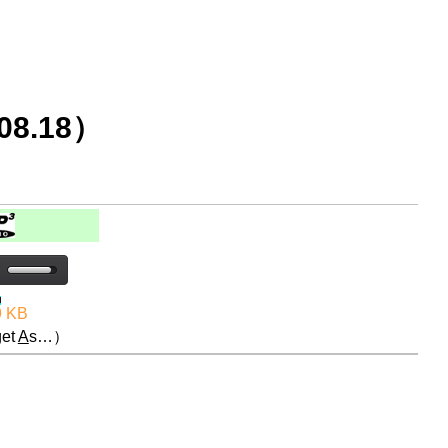
8.18）
9 KB
et
A
s…）