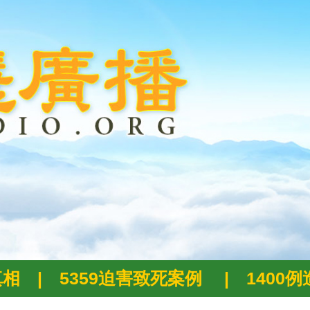
真相
|
5359迫害致死案例
|
1400