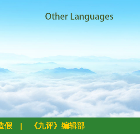
例造假
|
《九评》编辑部