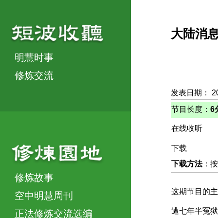
大陆消
明慧时事
修炼交流
发表日期： 2
节目长度：
6
在线收听
下载
下载方法
：按
修炼故事
这期节目的主
空中明慧周刊
遭七年半冤狱
正法修炼交流选编