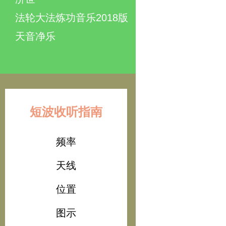
法轮大法炼功音乐2018版
天音净乐
短波收听指南
频率
天线
位置
图示