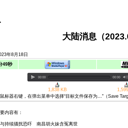
息
大陆消息（2023.0
023年8月18日
分49秒
00:00
00:00
1,838 KB
1,59
鼠标器右键，在弹出菜单中选择“目标文件保存为…”（Save Targ
要内容有：
与持续骚扰恐吓 南昌胡火妹含冤离世