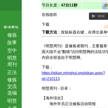
节目长度：
47分11秒
在线收听
00:00
下载
12
下载方法
：按鼠标器右键，在弹出菜单中选择
修炼
故事
《明慧周刊》是修炼者期刊，主要服务
空中
国大陆不会“翻墙”访问明慧网的法轮功
明慧
内容全部选自于明慧网。
周刊
下载：
正法
https://qikan.minghui.org/qikan.aspx?
id=210113
修炼
交流
明慧周刊 - 目录：
选编
【海外综合】
明慧
海外学员正法修炼活动简报
小弟