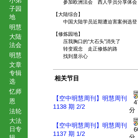
参加欧洲法会 西人学员分享体会
子园
【大陆综合】
地
中国大陆学员近期遭迫害案例选登
明慧
【修炼园地】
大陆
压我胸口的“大石头”消失了
法会
转变观念 走正修炼的路
明慧
找到显示心
文章
专辑
相关节目
选
忆师
【空中明慧周刊】明慧周刊
恩
4
1138 期 2/2
分
法轮
大法
【空中明慧周刊】明慧周刊
日专
6
1137 期 1/2
分
辑