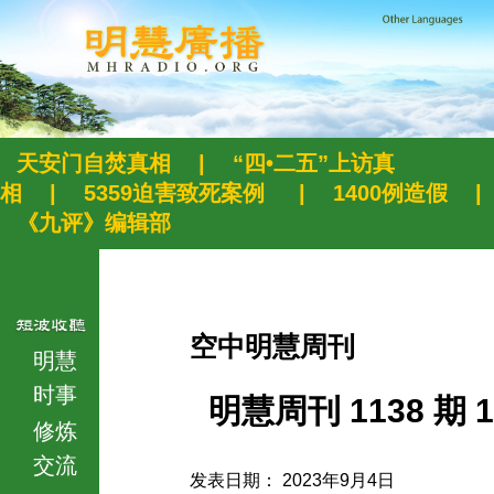
天安门自焚真相
|
“四•二五”上访真
相
|
5359迫害致死案例
|
1400例造假
|
《九评》编辑部
空中明慧周刊
明慧
时事
明慧周刊 1138 期 1
修炼
交流
发表日期： 2023年9月4日