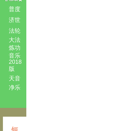
普度
济世
法轮
大法
炼功
音乐
2018
版
天音
净乐
短