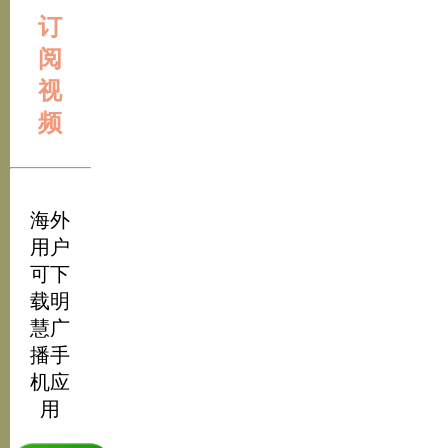
订
阅
视
频
海外
用户
可下
载明
慧广
播手
机应
用