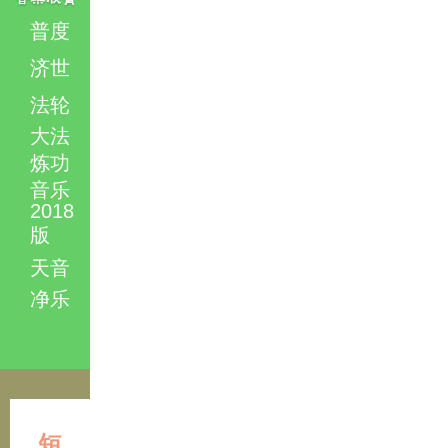
普度
济世
法轮
大法
炼功
音乐
2018
版
天音
净乐
短