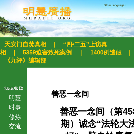
天安门自焚真相
|
“四•二五”上访真
相
|
5359迫害致死案例
|
1400例造假
|
《九评》编辑部
善恶一念间
明慧
时事
善恶一念间（第45
修炼
期）诚念“法轮大
交流