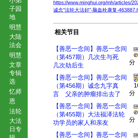
https://www.minghui.org/mh/articles/20
子园
诚念“法轮大法好”-脑血栓康复-463887.h
地
明慧
相关节目
大陆
法会
【善恶一念间】善恶一念间
明慧
（第457期）几次生与死
分
文章
几次劫后生
专辑
【善恶一念间】善恶一念间
选
1
（第456期）诚念九字真
忆师
分
言 父亲的肿瘤排出去了
恩
【善恶一念间】善恶一念间
法轮
（第455期）大法福泽法轮
分
大法
功学员的家人和亲友
日专
【善恶一念间】善恶一念间
辑