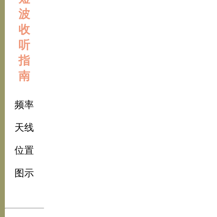
波
收
听
指
南
频率
天线
位置
图示