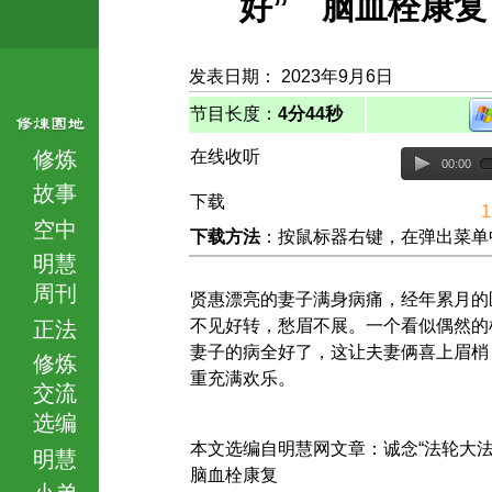
好” 脑血栓康复
发表日期： 2023年9月6日
节目长度：
4分44秒
修炼
在线收听
00:00
故事
下载
1
空中
下载方法
：按鼠标器右键，在弹出菜单中选择
明慧
周刊
贤惠漂亮的妻子满身病痛，经年累月的
不见好转，愁眉不展。一个看似偶然的
正法
妻子的病全好了，这让夫妻俩喜上眉梢
修炼
重充满欢乐。
交流
选编
本文选编自明慧网文章：诚念“法轮大
明慧
脑血栓康复
小弟