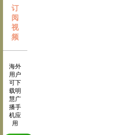
订
阅
视
频
海外
用户
可下
载明
慧广
播手
机应
用