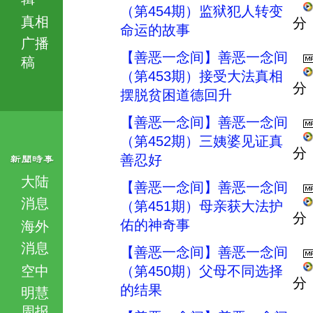
（第454期）监狱犯人转变
真相
分
命运的故事
广播
【善恶一念间】善恶一念间
稿
（第453期）接受大法真相
分
摆脱贫困道德回升
【善恶一念间】善恶一念间
（第452期）三姨婆见证真
分
善忍好
大陆
【善恶一念间】善恶一念间
消息
（第451期）母亲获大法护
分
佑的神奇事
海外
消息
【善恶一念间】善恶一念间
空中
（第450期）父母不同选择
分
的结果
明慧
周报