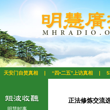
天安门自焚真相
|
“四•二五”上访真相
|
正法修炼交流
明慧时事