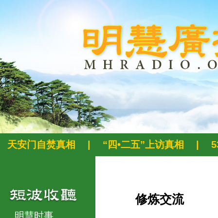
天安门自焚真相
|
“四•二五”上访真相
|
修炼交流
明慧时事