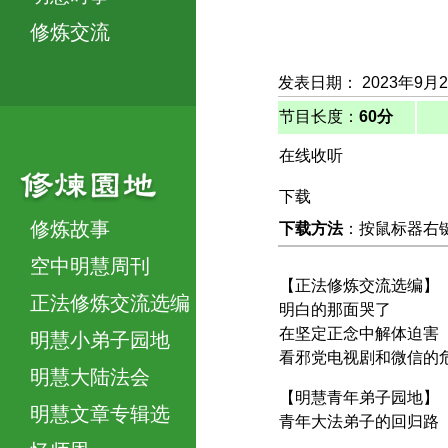
修炼交流
发表日期： 2023年9月
节目长度：
60分
在线收听
下载
修炼故事
下载方法
：按鼠标器右键，
空中明慧周刊
【正法修炼交流选编】
正法修炼交流选编
明白的那面哭了
在坚定正念中解体迫害
明慧小弟子园地
看邪党电视剧和微信的
明慧大陆法会
【明慧青年弟子园地】
明慧文章专辑选
青年大法弟子的回归路