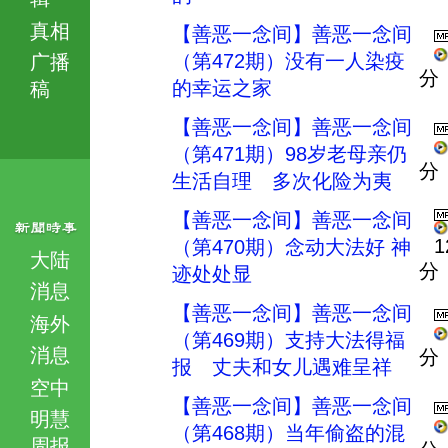
真相
【善恶一念间】善恶一念间
（第472期）没有一人染疫
广播
分
的幸运之家
稿
【善恶一念间】善恶一念间
（第471期）98岁老母亲仍
分
生活自理 多次化险为夷
【善恶一念间】善恶一念间
1
（第470期）念动大法好 神
大陆
分
迹处处显
消息
【善恶一念间】善恶一念间
海外
（第469期）支持大法得福
消息
分
报 丈夫和女儿遇难呈祥
空中
【善恶一念间】善恶一念间
明慧
（第468期）当年偷盗的混
周报