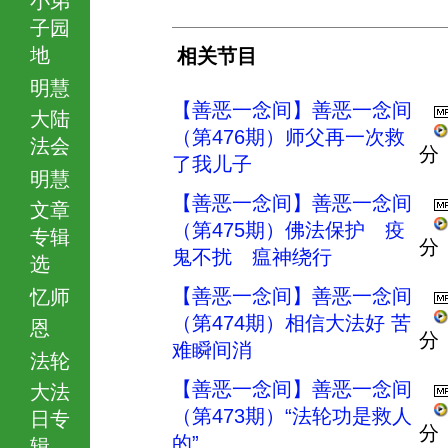
子园
地
相关节目
明慧
【善恶一念间】善恶一念间
大陆
（第476期）师父再一次救
法会
分
了我儿子
明慧
【善恶一念间】善恶一念间
文章
（第475期）佛法保护 疫
专辑
分
鬼不扰 瘟神绕行
选
【善恶一念间】善恶一念间
忆师
（第474期）相信大法好 苦
恩
分
难瞬间消
法轮
【善恶一念间】善恶一念间
大法
（第473期）“法轮功是救人
日专
分
的”
辑