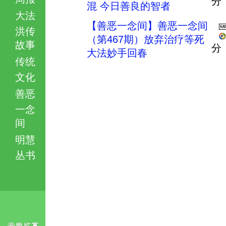
分
混 今日善良的智者
大法
【善恶一念间】善恶一念间
洪传
（第467期）放弃治疗等死
故事
分
大法妙手回春
传统
文化
善恶
一念
间
明慧
丛书