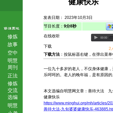
健康快乐
发表日期： 2023年10月3日
节目长度：
9分8秒
修炼
在线收听
00:00
故事
下载
2,
空中
下载方法
：按鼠标器右键，在弹出菜单中选择
明慧
周刊
一位九十多岁的老人，不仅身体健康，
乐呵呵的。老人的晚年福，是有原因的
正法
修炼
交流
本文选编自明慧网文章：善待大法 九
选编
健康快乐
https://www.minghui.org/mh/articles/20
明慧
善待大法-九旬婆婆健康快乐-463885.ht
小弟