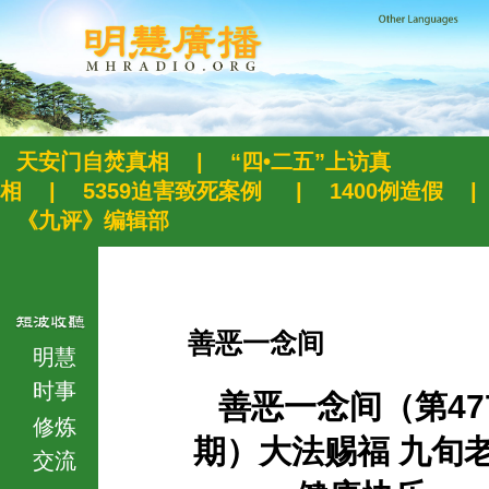
天安门自焚真相
|
“四•二五”上访真
相
|
5359迫害致死案例
|
1400例造假
|
《九评》编辑部
善恶一念间
明慧
时事
善恶一念间（第47
修炼
期）大法赐福 九旬
交流