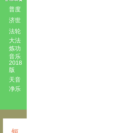
普度
济世
法轮
大法
炼功
音乐
2018
版
天音
净乐
短