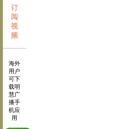
订
阅
视
频
海外
用户
可下
载明
慧广
播手
机应
用