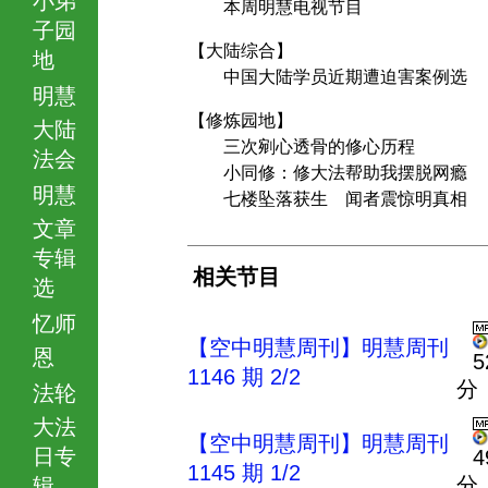
本周明慧电视节目
子园
【大陆综合】
地
中国大陆学员近期遭迫害案例选
明慧
【修炼园地】
大陆
三次剜心透骨的修心历程
法会
小同修：修大法帮助我摆脱网瘾
明慧
七楼坠落获生 闻者震惊明真相
文章
专辑
相关节目
选
忆师
【空中明慧周刊】明慧周刊
恩
5
1146 期 2/2
分
法轮
大法
【空中明慧周刊】明慧周刊
日专
4
1145 期 1/2
分
辑