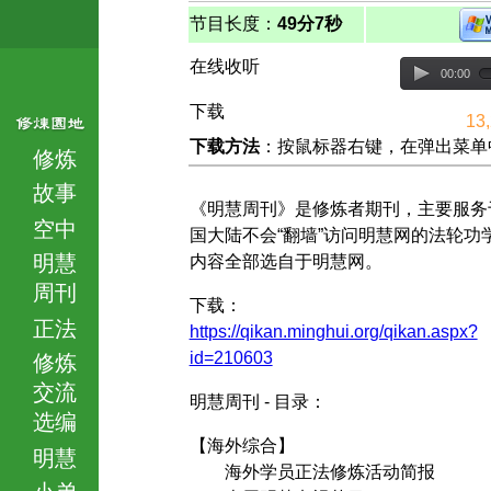
节目长度：
49分7秒
在线收听
00:00
下载
13
下载方法
：按鼠标器右键，在弹出菜单中选择
修炼
故事
《明慧周刊》是修炼者期刊，主要服务
空中
国大陆不会“翻墙”访问明慧网的法轮功
明慧
内容全部选自于明慧网。
周刊
下载：
正法
https://qikan.minghui.org/qikan.aspx?
id=210603
修炼
交流
明慧周刊 - 目录：
选编
【海外综合】
明慧
海外学员正法修炼活动简报
小弟