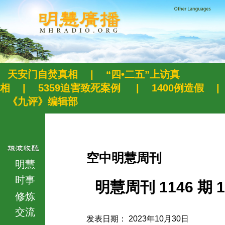
天安门自焚真相
|
“四•二五”上访真
相
|
5359迫害致死案例
|
1400例造假
|
《九评》编辑部
空中明慧周刊
明慧
时事
明慧周刊 1146 期 1
修炼
交流
发表日期： 2023年10月30日