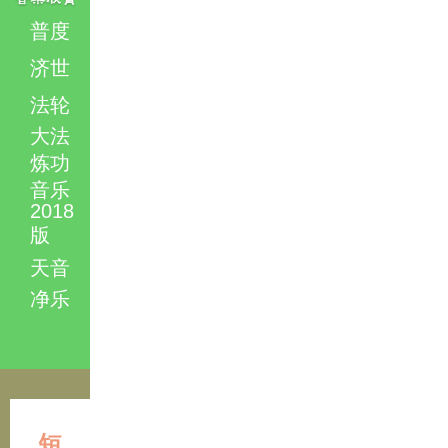
普度
济世
法轮
大法
炼功
音乐
2018
版
天音
净乐
短