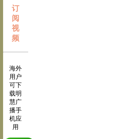
订
阅
视
频
海外
用户
可下
载明
慧广
播手
机应
用