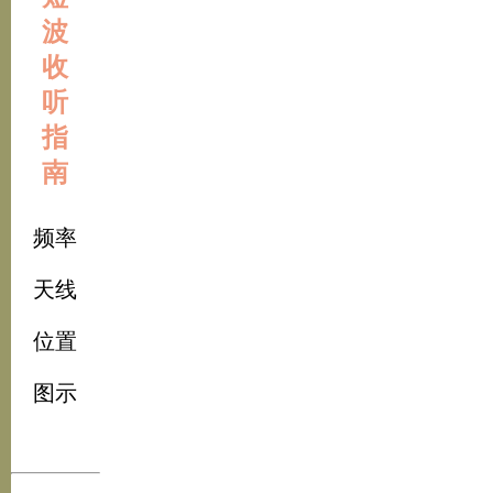
波
收
听
指
南
频率
天线
位置
图示