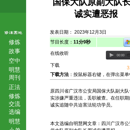
国保大队原副大队
诚实遭恶报
发表日期： 2023年12月3日
修炼
节目长度：
11分9秒
故事
在线收听
00:00
空中
下载
3
明慧
下载方法
：按鼠标器右键，在弹出菜单中选择
周刊
正法
原四川省广汉市公安局国保大队副大队
修炼
实涉嫌严重违法，丢职被查。在任职期
交流
诚实追随中共迫害法轮功学员。
选编
明慧
本文选编自明慧网文章：四川广汉市公
小弟