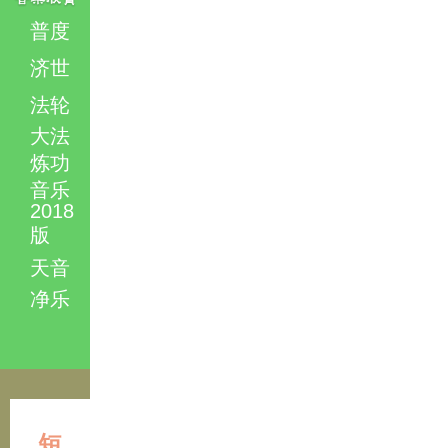
普度
济世
法轮
大法
炼功
音乐
2018
版
天音
净乐
短