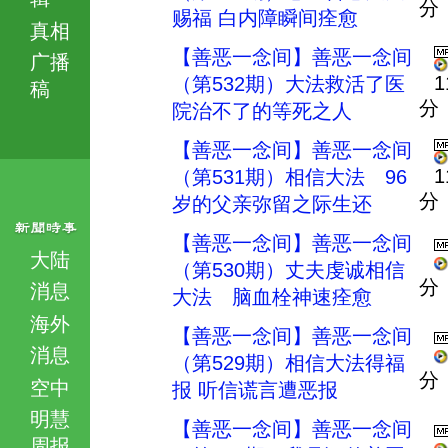
分
赐福 白内障瞬间痊愈
真相
【善恶一念间】善恶一念间
广播
1
（第532期）大法救活了医
稿
分
院治不了的等死之人
【善恶一念间】善恶一念间
1
（第531期）相信大法 96
分
岁的父亲弥留之际生还
【善恶一念间】善恶一念间
大陆
（第530期）丈夫虔诚相信
分
消息
大法 脑血栓神速痊愈
海外
【善恶一念间】善恶一念间
消息
（第529期）相信大法得福
分
空中
报 听信谎言遭恶报
明慧
【善恶一念间】善恶一念间
周报