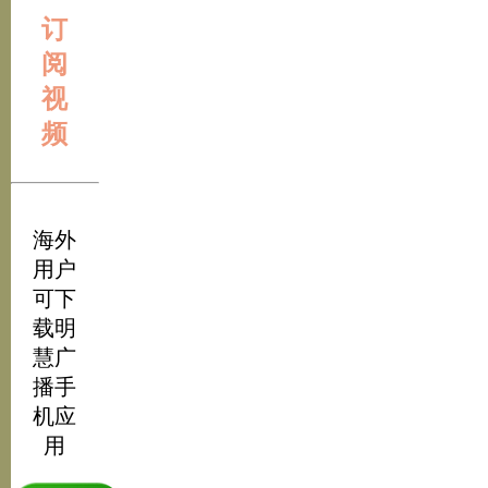
订
阅
视
频
海外
用户
可下
载明
慧广
播手
机应
用