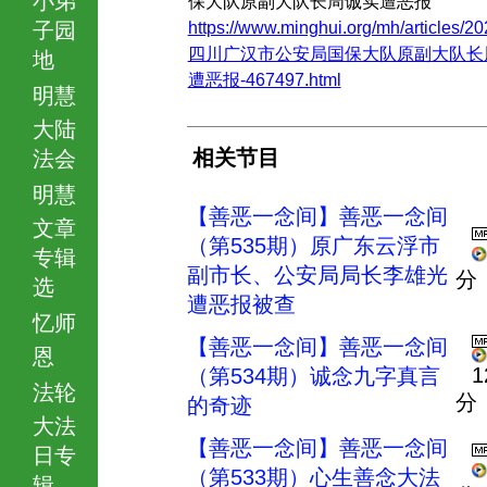
保大队原副大队长周诚实遭恶报
子园
https://www.minghui.org/mh/articles/20
四川广汉市公安局国保大队原副大队长
地
遭恶报-467497.html
明慧
大陆
相关节目
法会
明慧
【善恶一念间】善恶一念间
文章
（第535期）原广东云浮市
专辑
副市长、公安局局长李雄光
分
选
遭恶报被查
忆师
【善恶一念间】善恶一念间
恩
1
（第534期）诚念九字真言
法轮
分
的奇迹
大法
【善恶一念间】善恶一念间
日专
（第533期）心生善念大法
辑