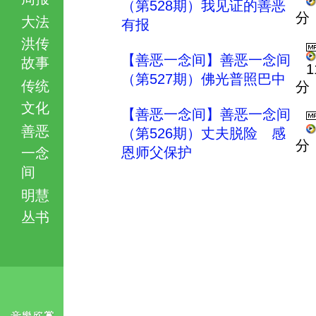
（第528期）我见证的善恶
分
大法
有报
洪传
【善恶一念间】善恶一念间
故事
1
（第527期）佛光普照巴中
传统
分
文化
【善恶一念间】善恶一念间
善恶
（第526期）丈夫脱险 感
分
恩师父保护
一念
间
明慧
丛书