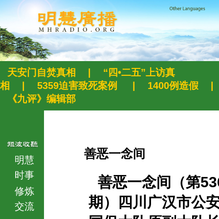
天安门自焚真相
|
“四•二五”上访真
相
|
5359迫害致死案例
|
1400例造假
|
《九评》编辑部
善恶一念间
明慧
时事
善恶一念间（第53
修炼
期）四川广汉市公
交流