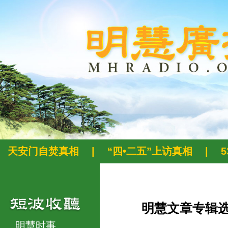
天安门自焚真相
|
“四•二五”上访真相
|
明慧文章专辑
明慧时事