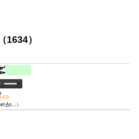
1634）
9 KB
et
A
s…）