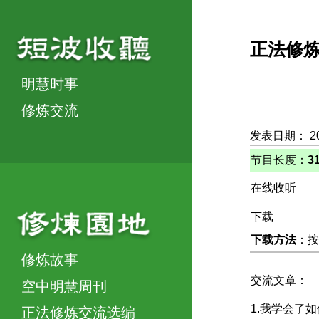
正法修
明慧时事
修炼交流
发表日期： 20
节目长度：
3
在线收听
下载
下载方法
：按
修炼故事
交流文章：
空中明慧周刊
1.我学会了
正法修炼交流选编