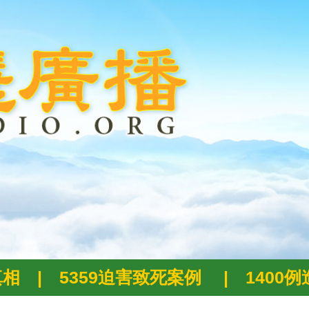
真相
|
5359迫害致死案例
|
1400