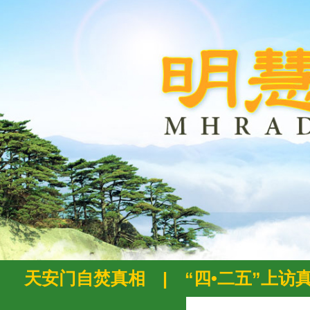
天安门自焚真相
|
“四•二五”上访