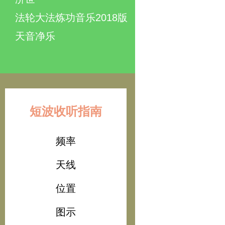
法轮大法炼功音乐2018版
天音净乐
短波收听指南
频率
天线
位置
图示