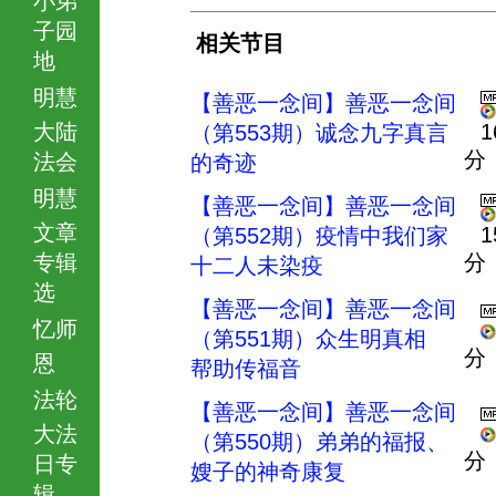
子园
相关节目
地
明慧
【善恶一念间】善恶一念间
大陆
1
（第553期）诚念九字真言
分
法会
的奇迹
明慧
【善恶一念间】善恶一念间
文章
1
（第552期）疫情中我们家
专辑
分
十二人未染疫
选
【善恶一念间】善恶一念间
忆师
（第551期）众生明真相
分
恩
帮助传福音
法轮
【善恶一念间】善恶一念间
大法
（第550期）弟弟的福报、
分
日专
嫂子的神奇康复
辑