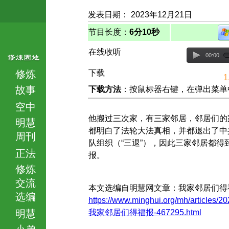
发表日期： 2023年12月21日
节目长度：
6分10秒
在线收听
00:00
修炼
下载
1
故事
下载方法
：按鼠标器右键，在弹出菜单中选择
空中
他搬过三次家，有三家邻居，邻居们的
明慧
都明白了法轮大法真相，并都退出了中
周刊
队组织（“三退”），因此三家邻居都得
正法
报。
修炼
交流
本文选编自明慧网文章：我家邻居们得
选编
https://www.minghui.org/mh/articles/20
明慧
我家邻居们得福报-467295.html
小弟