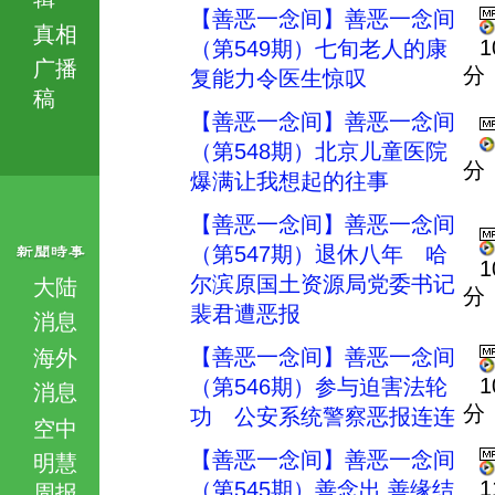
【善恶一念间】善恶一念间
真相
1
（第549期）七旬老人的康
广播
分
复能力令医生惊叹
稿
【善恶一念间】善恶一念间
（第548期）北京儿童医院
分
爆满让我想起的往事
【善恶一念间】善恶一念间
（第547期）退休八年 哈
1
尔滨原国土资源局党委书记
大陆
分
裴君遭恶报
消息
【善恶一念间】善恶一念间
海外
1
（第546期）参与迫害法轮
消息
分
功 公安系统警察恶报连连
空中
【善恶一念间】善恶一念间
明慧
1
（第545期）善念出 善缘结
周报