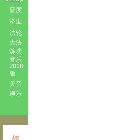
普度
济世
法轮
大法
炼功
音乐
2018
版
天音
净乐
短