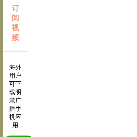
订
阅
视
频
海外
用户
可下
载明
慧广
播手
机应
用