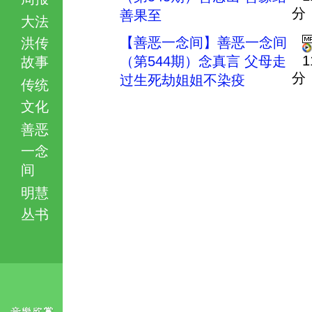
分
善果至
大法
【善恶一念间】善恶一念间
洪传
1
（第544期）念真言 父母走
故事
分
过生死劫姐姐不染疫
传统
文化
善恶
一念
间
明慧
丛书