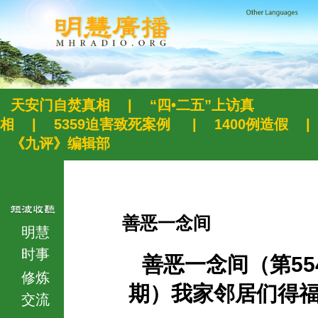
天安门自焚真相
|
“四•二五”上访真
相
|
5359迫害致死案例
|
1400例造假
|
《九评》编辑部
善恶一念间
明慧
时事
善恶一念间（第55
修炼
期）我家邻居们得
交流