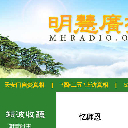
天安门自焚真相
|
“四•二五”上访真相
|
忆师恩
明慧时事