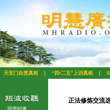
天安门自焚真相
|
“四•二五”上访真相
|
正法修炼交流
明慧时事