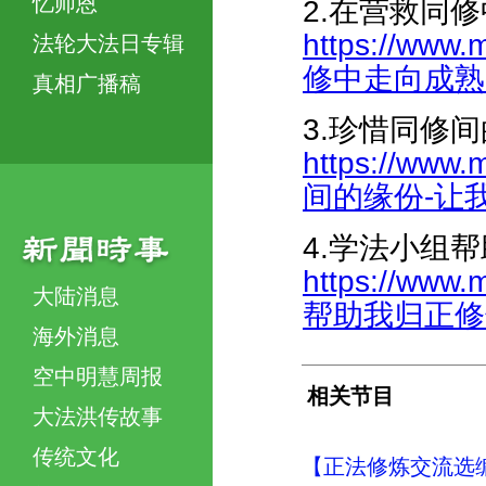
忆师恩
2.在营救同
https://www.
法轮大法日专辑
修中走向成熟-47
真相广播稿
3.珍惜同修
https://www.
间的缘份-让我们
4.学法小组
https://www.
大陆消息
帮助我归正修炼状
海外消息
空中明慧周报
相关节目
大法洪传故事
传统文化
【正法修炼交流选编