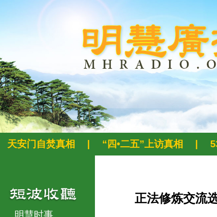
天安门自焚真相
|
“四•二五”上访真相
|
正法修炼交流
明慧时事