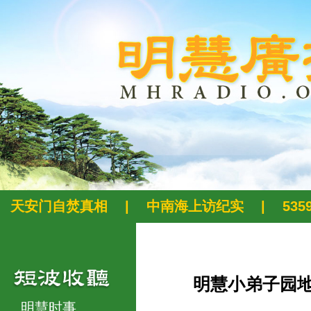
天安门自焚真相
|
中南海上访纪实
|
53
明慧小弟子园
明慧时事