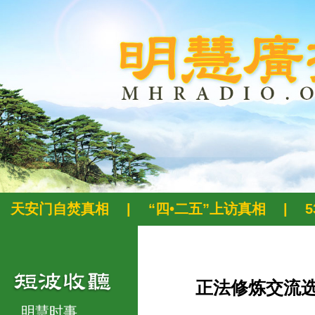
天安门自焚真相
|
“四•二五”上访真相
|
正法修炼交流
明慧时事