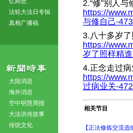
忆师恩
2.“修”别人
https://www.
法轮大法日专辑
与修自己-4731
真相广播稿
3.八十多岁
https://www.
岁了照样精進-47
4.正念走过
https://www.
大陆消息
过病业关-4721
海外消息
空中明慧周报
相关节目
大法洪传故事
传统文化
【正法修炼交流选编