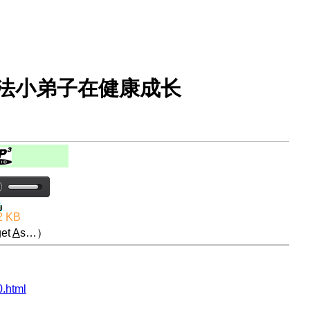
大法小弟子在健康成长
2 KB
et
A
s…）
.html