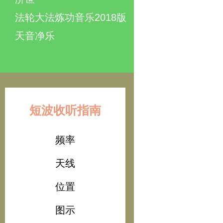
法轮大法炼功音乐2018版
天音净乐
短波收听指南
频率
天线
位置
图示