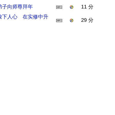
弟子向师尊拜年
11 分
放下人心 在实修中升
29 分