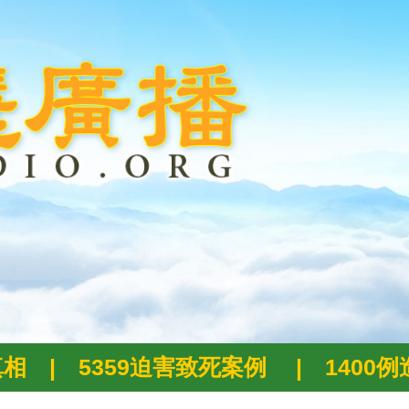
真相
|
5359迫害致死案例
|
1400