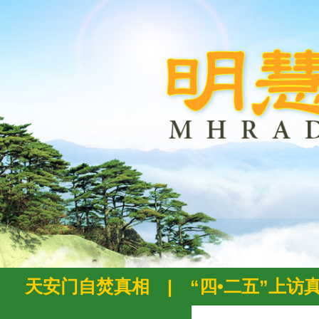
天安门自焚真相
|
“四•二五”上访