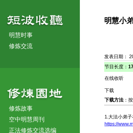
明慧小
明慧时事
修炼交流
发表日期： 2
节目长度：
1
在线收听
下载
下载方法
：按
修炼故事
1.大法小弟
空中明慧周刊
https://www
正法修炼交流选编