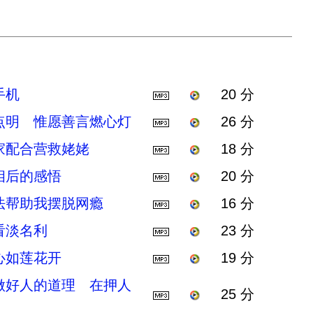
手机
20 分
点明 惟愿善言燃心灯
26 分
家配合营救姥姥
18 分
相后的感悟
20 分
法帮助我摆脱网瘾
16 分
看淡名利
23 分
心如莲花开
19 分
做好人的道理 在押人
25 分