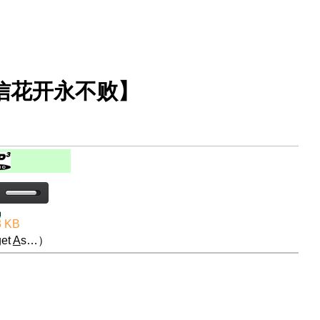
正信花开永不败】
3 KB
et
A
s…）