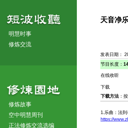
天音净
明慧时事
修炼交流
发表日期： 2
节目长度：
1
在线收听
下载
下载方法
：按
修炼故事
1.乐曲：法
空中明慧周刊
https://www.
正法修炼交流选编