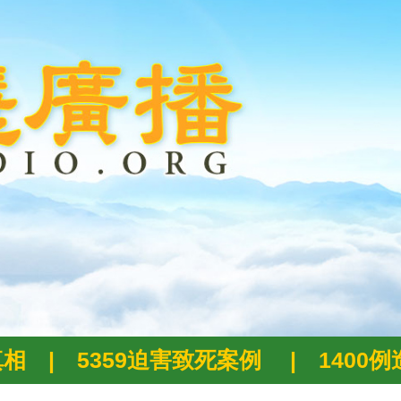
真相
|
5359迫害致死案例
|
1400