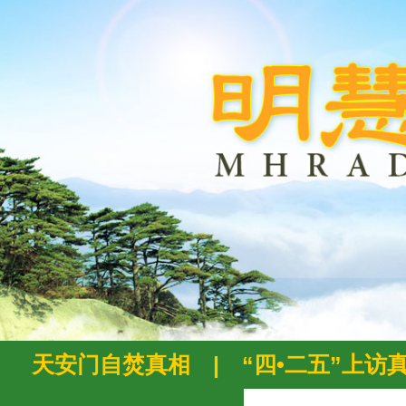
天安门自焚真相
|
“四•二五”上访