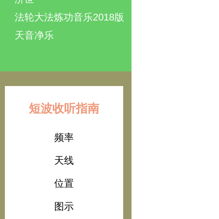
法轮大法炼功音乐2018版
天音净乐
短波收听指南
频率
天线
位置
图示