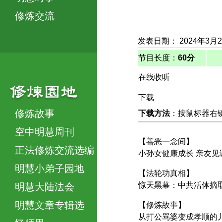
修炼交流
发表日期： 2024年3月
节目长度：
60分
在线收听
下载
修炼故事
下载方法
：按鼠标器右键，
空中明慧周刊
【善恶一念间】
正法修炼交流选编
小孙女健康成长 亲友见
明慧小弟子园地
【法轮功真相】
惊天黑幕：中共活体摘
明慧大陆法会
明慧文章专辑选
【修炼故事】
从打公骂婆变成孝顺的