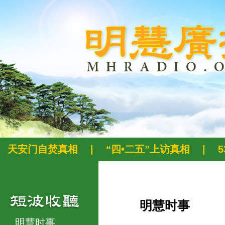
天安门自焚真相
|
“四•二五”上访真相
|
明慧时事
明慧时事