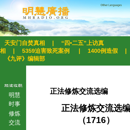
天安门自焚真相
|
“四•二五”上访真
相
|
5359迫害致死案例
|
1400例造假
|
《九评》编辑部
正法修炼交流选编
明慧
时事
正法修炼交流选
修炼
（1716）
交流