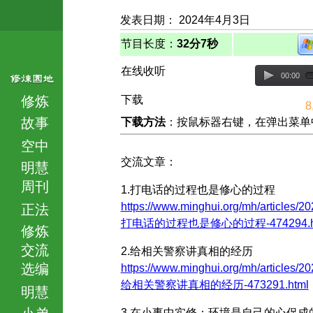
发表日期： 2024年4月3日
节目长度：
32分7秒
在线收听
00:00
修炼
下载
8
故事
下载方法
：按鼠标器右键，在弹出菜单中选择
空中
交流文章：
明慧
周刊
1.打电话的过程也是修心的过程
https://www.minghui.org/mh/articles/20
正法
打电话的过程也是修心的过程-474294.h
修炼
交流
2.给相关警察讲真相的经历
选编
https://www.minghui.org/mh/articles/20
给相关警察讲真相的经历-473291.html
明慧
小弟
3.在小事中实修：环境是自己的心促成