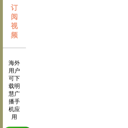
订
阅
视
频
海外
用户
可下
载明
慧广
播手
机应
用