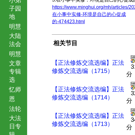
https://www.minghui.org/mh/articles/20
子园
在小事中实修-环境是自己的心促成
地
的-474423.html
明慧
大陆
相关节目
法会
明慧
【正法修炼交流选编】正法
文章
3
修炼交流选编（1715）
专辑
分
选
【正法修炼交流选编】正法
忆师
3
修炼交流选编（1714）
恩
分
法轮
【正法修炼交流选编】正法
大法
3
修炼交流选编（1713）
日专
分
辑