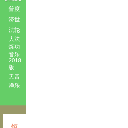
普度
济世
法轮
大法
炼功
音乐
2018
版
天音
净乐
短