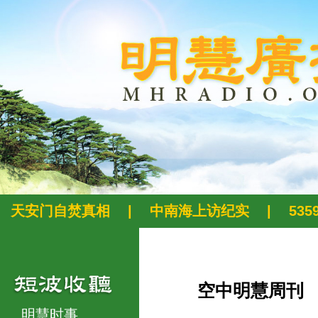
天安门自焚真相
|
中南海上访纪实
|
53
空中明慧周刊
明慧时事