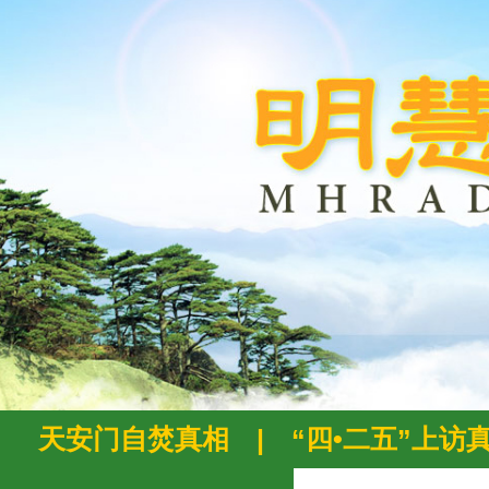
天安门自焚真相
|
“四•二五”上访