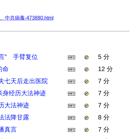
偏瘫、中共病毒-473880.html
言” 手臂复位
5 分
的命
12 分
丈夫七天后走出医院
7 分
亲身经历大法神迹
7 分
历大法神迹
7 分
法法降甘露
8 分
播真言
7 分