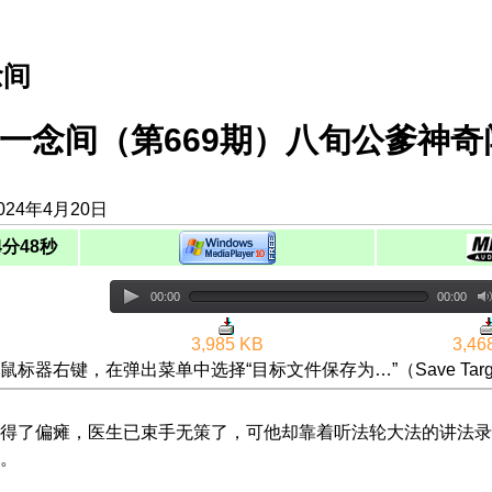
念间
一念间（第669期）八旬公爹神
024年4月20日
4分48秒
00:00
00:00
3,985 KB
3,46
鼠标器右键，在弹出菜单中选择“目标文件保存为…”（Save Targ
得了偏瘫，医生已束手无策了，可他却靠着听法轮大法的讲法录
。