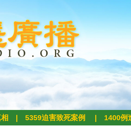
真相
|
5359迫害致死案例
|
1400