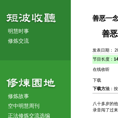
善恶一
明慧时事
善恶
修炼交流
发表日期： 2
节目长度：
1
在线收听
下载
下载方法
：按
修炼故事
八十多岁的他
空中明慧周刊
录音闯了过来
正法修炼交流选编