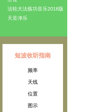
法轮大法炼功音乐2018版
天音净乐
短波收听指南
频率
天线
位置
图示