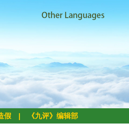
例造假
|
《九评》编辑部