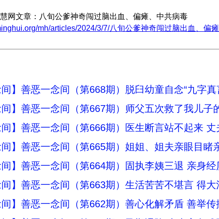
慧网文章：八旬公爹神奇闯过脑出血、偏瘫、中共病毒
w.minghui.org/mh/articles/2024/3/7/八旬公爹神奇闯过脑出血、
间】善恶一念间（第668期）脱臼幼童自念“九字真
间】善恶一念间（第667期）师父五次救了我儿子
间】善恶一念间（第666期）医生断言站不起来 
间】善恶一念间（第665期）姐姐、姐夫亲眼目睹
间】善恶一念间（第664期）固执李姨三退 亲身经
间】善恶一念间（第663期）生活苦苦不堪言 得大
间】善恶一念间（第662期）善心化解矛盾 善举传