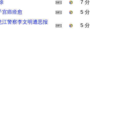
除
7 分
子宫癌痊愈
5 分
龙江警察李文明遭恶报
5 分