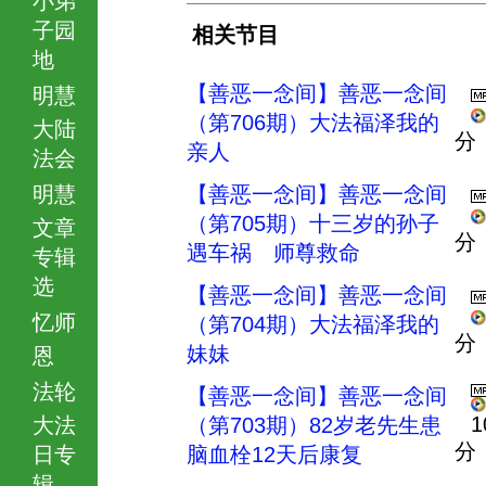
子园
相关节目
地
【善恶一念间】善恶一念间
明慧
（第706期）大法福泽我的
大陆
分
亲人
法会
明慧
【善恶一念间】善恶一念间
（第705期）十三岁的孙子
文章
分
遇车祸 师尊救命
专辑
选
【善恶一念间】善恶一念间
忆师
（第704期）大法福泽我的
分
妹妹
恩
法轮
【善恶一念间】善恶一念间
1
大法
（第703期）82岁老先生患
分
日专
脑血栓12天后康复
辑