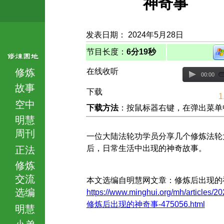
神奇事
发表日期： 2024年5月28日
节目长度：
6分19秒
修炼
在线收听
00:00
故事
下载
1
空中
下载方法
：按鼠标器右键，在弹出菜单中选择
明慧
周刊
一位大陆法轮功学员分享几个修炼法轮
后，日常生活中出现的神奇故事。
正法
修炼
交流
本文选编自明慧网文章：修炼后出现的
选编
https://www.minghui.org/mh/articles/20
修炼后出现的神奇事-475056.html
明慧
小弟