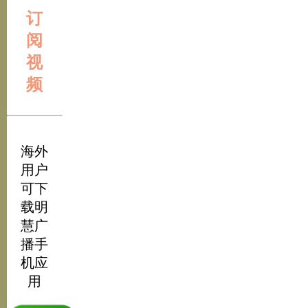
订
阅
视
频
海外
用户
可下
载明
慧广
播手
机应
用