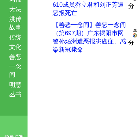
610成员乔立君和刘正芳遭
分
大法
恶报死亡
洪传
【善恶一念间】善恶一念间
故事
（第697期）广东揭阳市网
传统
警孙炀洲遭恶报患癌症、感
分
文化
染新冠毙命
善恶
一念
间
明慧
丛书