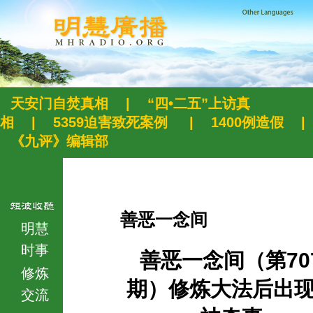
天安门自焚真相
|
“四•二五”上访真
相
|
5359迫害致死案例
|
1400例造假
|
《九评》编辑部
善恶一念间
明慧
时事
善恶一念间（第70
修炼
期）修炼大法后出
交流