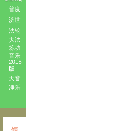
普度
济世
法轮
大法
炼功
音乐
2018
版
天音
净乐
短