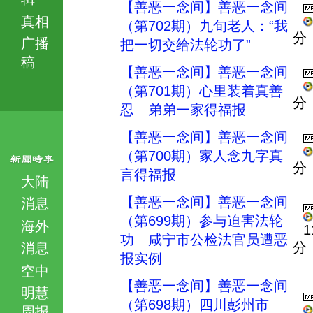
【善恶一念间】善恶一念间
真相
（第702期）九旬老人：“我
分
广播
把一切交给法轮功了”
稿
【善恶一念间】善恶一念间
（第701期）心里装着真善
分
忍 弟弟一家得福报
【善恶一念间】善恶一念间
（第700期）家人念九字真
分
言得福报
大陆
【善恶一念间】善恶一念间
消息
（第699期）参与迫害法轮
海外
1
功 咸宁市公检法官员遭恶
分
消息
报实例
空中
【善恶一念间】善恶一念间
明慧
（第698期）四川彭州市
周报