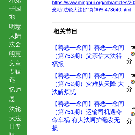
https://www.minghui.org/mh/articles/20
子园
念动“法轮大法好”真神奇-478640.html
地
明慧
相关节目
大陆
法会
【善恶一念间】善恶一念间
明慧
（第753期）父亲信大法得
分
文章
福报
专辑
【善恶一念间】善恶一念间
选
（第752期）灾难从天降 大
分
忆师
法解烦忧
恩
【善恶一念间】善恶一念间
法轮
（第751期）运输司机遇夺
大法
命车祸 有大法呵护毫发无
分
日专
损
辑