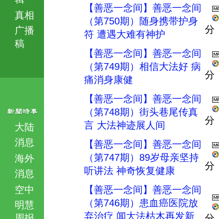
【善恶一念间】善恶一念间
真相
（第750期）随身携带护身
分
广播
符 遭遇大难有神护
稿
【善恶一念间】善恶一念间
（第749期）相信大法好 病
分
痛消身康健
【善恶一念间】善恶一念间
（第748期）街头巷尾传真
分
言 大法神迹展人间
大陆
消息
【善恶一念间】善恶一念间
（第747期）89岁母亲坚持
海外
分
听讲法 神奇恢复健康
消息
空中
【善恶一念间】善恶一念间
（第746期）患血癌医院放
明慧
弃治疗 闻大法枯木再发新
周报
分