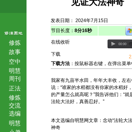
见证大法神奇
发表日期： 2024年7月15日
节目长度：
8分16秒
修炼
在线收听
00:00
故事
下载
2
空中
下载方法
：按鼠标器右键，在弹出菜单中选择
明慧
周刊
我家有九亩半水田，年年大丰收，左右
说：“谁家的水稻都没有你家的水稻好
正法
的产量怎么就高呢？”我告诉他们：“就
修炼
法轮大法好，真善忍好。”
交流
选编
本文选编自明慧网文章：念动“法轮大法
明慧
神奇
小弟