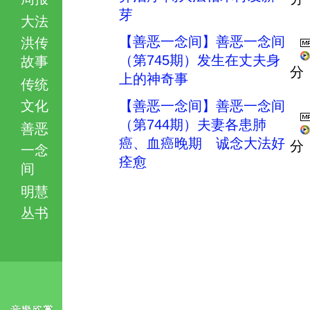
芽
大法
【善恶一念间】善恶一念间
洪传
（第745期）发生在丈夫身
故事
分
上的神奇事
传统
文化
【善恶一念间】善恶一念间
（第744期）夫妻各患肺
善恶
癌、血癌晚期 诚念大法好
分
一念
痊愈
间
明慧
丛书