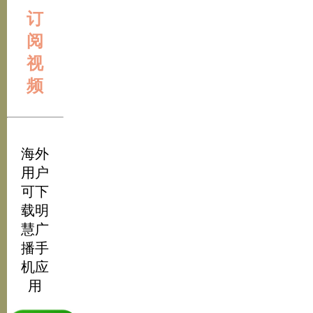
订
阅
视
频
海外
用户
可下
载明
慧广
播手
机应
用