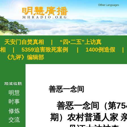
天安门自焚真相
|
“四•二五”上访真
相
|
5359迫害致死案例
|
1400例造假
|
《九评》编辑部
善恶一念间
明慧
时事
善恶一念间（第75
修炼
期）农村普通人家 
交流