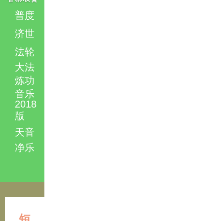
普度
济世
法轮
大法
炼功
音乐
2018
版
天音
净乐
短