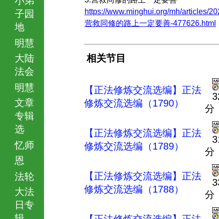
https://www.minghui.org/mh/articles/20
子园
营救同修的路上一定要善-477626.html
地
明慧
大陆
相关节目
法会
明慧
【正法修炼交流选编】正法
3
文章
修炼交流选编（1790）
分
专辑
选
【正法修炼交流选编】正法
3
忆师
修炼交流选编（1789）
分
恩
【正法修炼交流选编】正法
法轮
3
修炼交流选编（1788）
大法
分
日专
辑