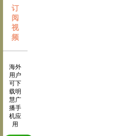
订
阅
视
频
海外
用户
可下
载明
慧广
播手
机应
用