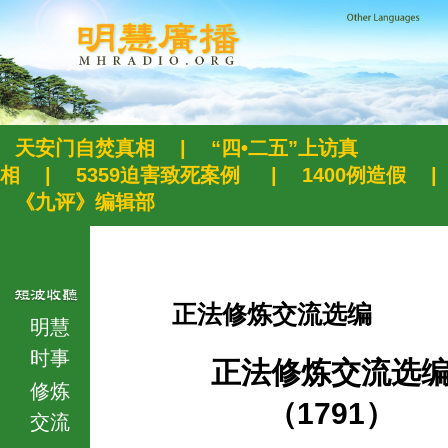
天安门自焚真相
|
“四•二五”上访真
相
|
5359迫害致死案例
|
1400例造假
|
《九评》编辑部
正法修炼交流选编
明慧
时事
正法修炼交流选
修炼
（1791）
交流