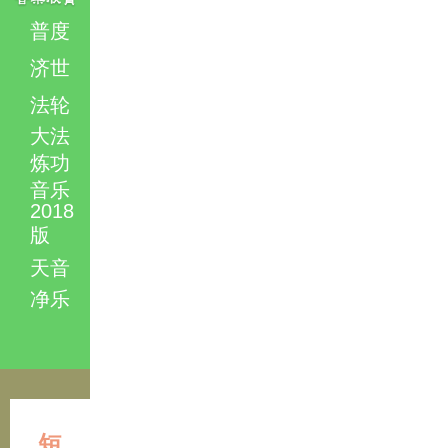
普度
济世
法轮
大法
炼功
音乐
2018
版
天音
净乐
短