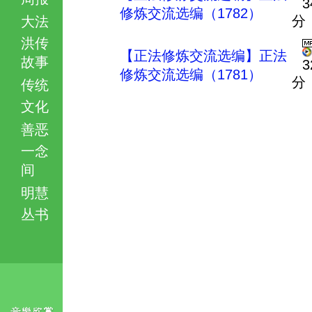
3
修炼交流选编（1782）
分
大法
洪传
【正法修炼交流选编】正法
故事
3
修炼交流选编（1781）
分
传统
文化
善恶
一念
间
明慧
丛书