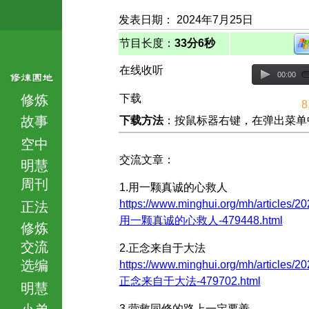
发表日期： 2024年7月25日
节目长度：
33分6秒
在线收听
00:00
修炼
下载
8
故事
下载方法
：按鼠标器右键，在弹出菜单中选择
空中
交流文章：
明慧
周刊
1.用一颗真诚的心救人
https://www.minghui.org/mh/articles/20
正法
用一颗真诚的心救人-479448.html
修炼
交流
2.正念来自于大法
选编
https://www.minghui.org/mh/articles/20
正念来自于大法-479702.html
明慧
小弟
3.营救同修的路上一定要善