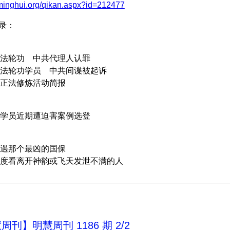
.minghui.org/qikan.aspx?id=212477
目录：
轮功 中共代理人认罪
轮功学员 中共间谍被起诉
法修炼活动简报
员近期遭迫害案例选登
那个最凶的国保
看离开神韵或飞天发泄不满的人
刊】明慧周刊 1186 期 2/2