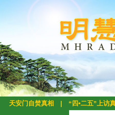
天安门自焚真相
|
“四•二五”上访