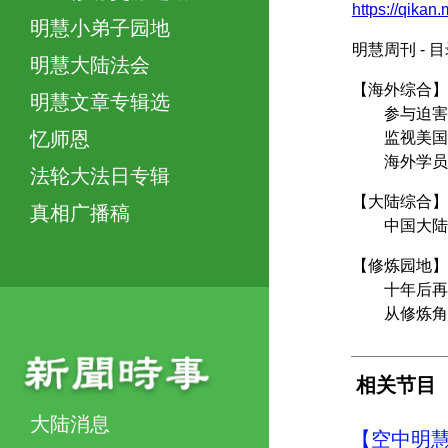
https://qikan
明慧小弟子园地
明慧周刊 - 
明慧大陆法会
【海外综合】
明慧文章专辑选
参与迫害法
忆师恩
监视美国法
海外学员正
法轮大法日专辑
【大陆综合】
真相广播稿
中国大陆学
【修炼园地】
十年后再遇
从修炼角度
相关节目
大陆消息
【空中明慧周