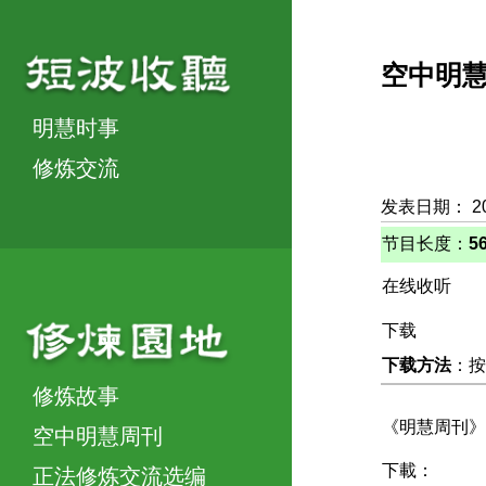
空中明
明慧时事
修炼交流
发表日期： 2
节目长度：
5
在线收听
下载
下载方法
：按
修炼故事
《明慧周刊》
空中明慧周刊
下載：
正法修炼交流选编