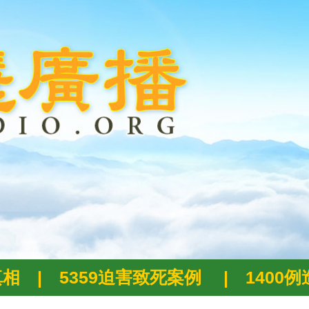
真相
|
5359迫害致死案例
|
1400