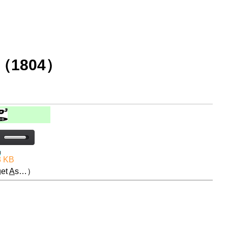
1804）
8 KB
et
A
s…）