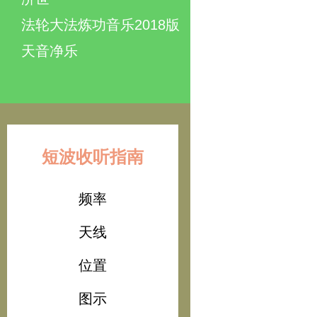
法轮大法炼功音乐2018版
天音净乐
短波收听指南
频率
天线
位置
图示