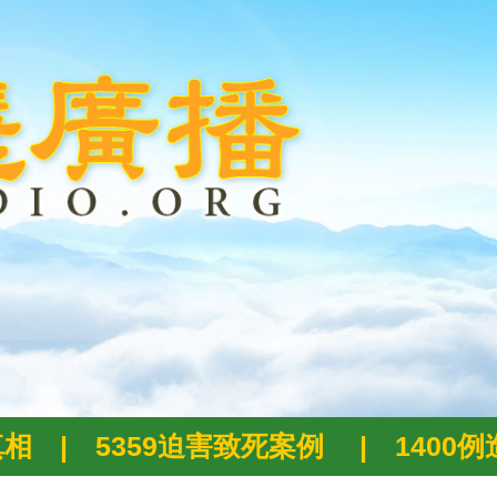
真相
|
5359迫害致死案例
|
1400