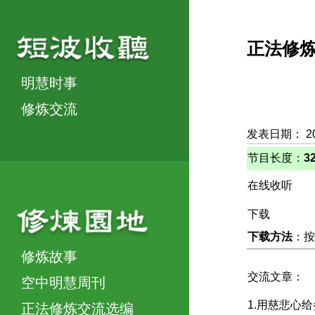
正法修
明慧时事
修炼交流
发表日期： 2
节目长度：
3
在线收听
下载
下载方法
：按
修炼故事
交流文章：
空中明慧周刊
1.用慈悲心
正法修炼交流选编