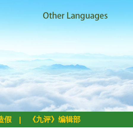
例造假
|
《九评》编辑部