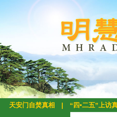
天安门自焚真相
|
“四•二五”上访