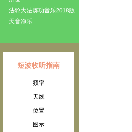
法轮大法炼功音乐2018版
天音净乐
短波收听指南
频率
天线
位置
图示