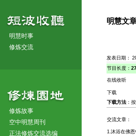
明慧文
明慧时事
修炼交流
发表日期： 2
节目长度：
2
在线收听
下载
下载方法
：按
修炼故事
交流文章：
空中明慧周刊
1.沐浴在佛
正法修炼交流选编