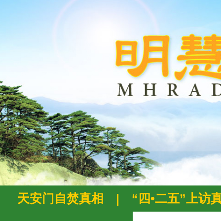
天安门自焚真相
|
“四•二五”上访