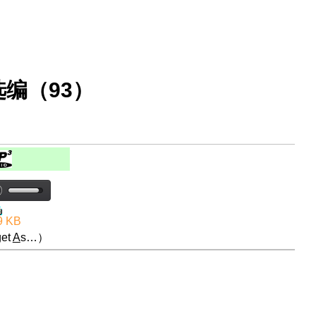
编（93）
9 KB
et
A
s…）