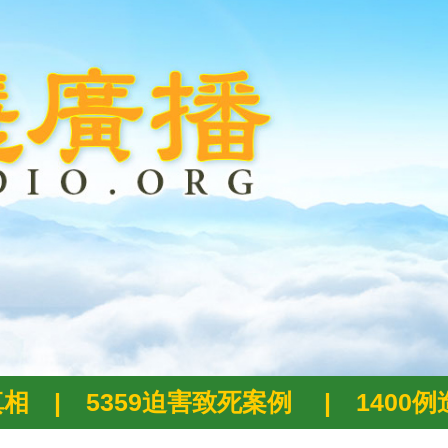
真相
|
5359迫害致死案例
|
1400