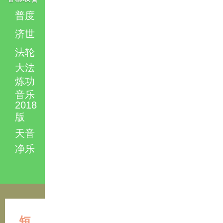
普度
济世
法轮
大法
炼功
音乐
2018
版
天音
净乐
短