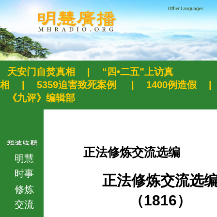
天安门自焚真相
|
“四•二五”上访真
相
|
5359迫害致死案例
|
1400例造假
|
《九评》编辑部
正法修炼交流选编
明慧
时事
正法修炼交流选
修炼
（1816）
交流