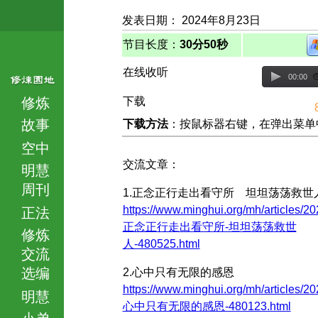
发表日期： 2024年8月23日
节目长度：
30分50秒
在线收听
00:00
修炼
下载
故事
下载方法
：按鼠标器右键，在弹出菜单中选择
空中
交流文章：
明慧
周刊
1.正念正行走出看守所 坦坦荡荡救世
https://www.minghui.org/mh/articles/20
正法
正念正行走出看守所-坦坦荡荡救世
修炼
人-480525.html
交流
选编
2.心中只有无限的感恩
https://www.minghui.org/mh/articles/20
明慧
心中只有无限的感恩-480123.html
小弟