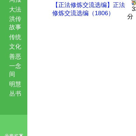
【正法修炼交流选编】正法
3
大法
修炼交流选编（1806）
分
洪传
故事
传统
文化
善恶
一念
间
明慧
丛书