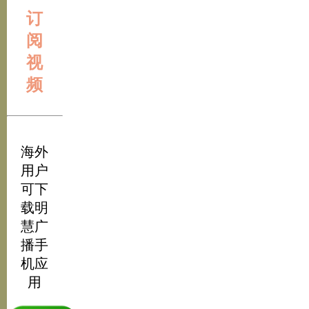
订
阅
视
频
海外
用户
可下
载明
慧广
播手
机应
用