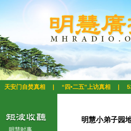
天安门自焚真相
|
“四•二五”上访真相
|
明慧小弟子园
明慧时事