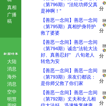
（第796期）“法轮功师父真
真相
分
是神啊！”
广播
【善恶一念间】善恶一念间
稿
（第795期）真相护身符护
分
救了婆婆
【善恶一念间】善恶一念间
（第794期）诚念“法轮大法
好、真善忍好” 八旬老人
分
转危为安
大陆
消息
【善恶一念间】善恶一念间
海外
（第793期）亲友们都说：
分
是你师父救了你们家
消息
空中
【善恶一念间】善恶一念间
（第792期）丈夫和女儿相
明慧
分
信大法好 迅速恢复健康
周报