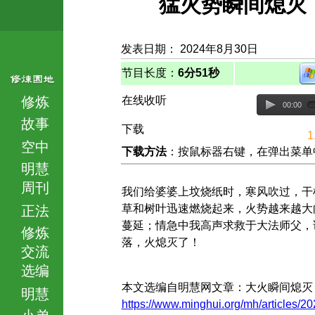
猛火势瞬间熄灭
发表日期： 2024年8月30日
节目长度：
6分51秒
修炼
在线收听
00:00
故事
下载
1
空中
下载方法
：按鼠标器右键，在弹出菜单中选择
明慧
周刊
我们给婆婆上坟烧纸时，寒风吹过，干
草和树叶迅速燃烧起来，火势越来越大
正法
蔓延；情急中我高声求救于大法师父，
修炼
落，火熄灭了！
交流
选编
本文选编自明慧网文章：大火瞬间熄灭
明慧
https://www.minghui.org/mh/articles/20
小弟