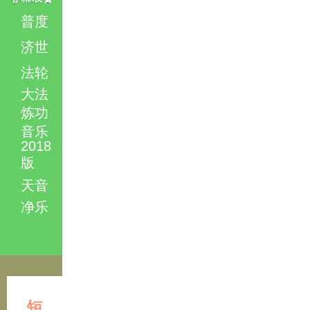
普度
济世
法轮
大法
炼功
音乐
2018
版
天音
净乐
短