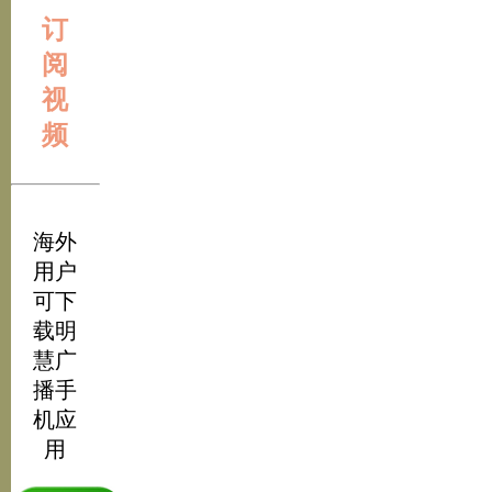
订
阅
视
频
海外
用户
可下
载明
慧广
播手
机应
用