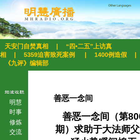
天安门自焚真相
|
“四•二五”上访真
相
|
5359迫害致死案例
|
1400例造假
|
《九评》编辑部
善恶一念间
明慧
时事
善恶一念间（第80
修炼
期）求助于大法师父
交流