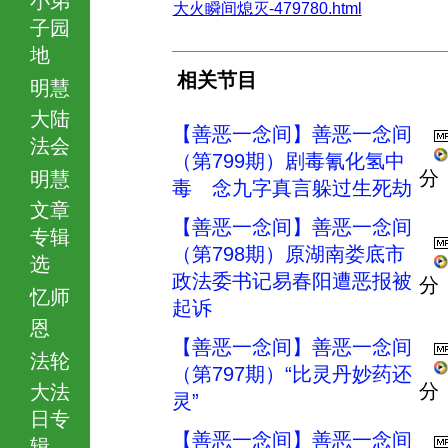
大火瞬间熄灭-479780.html
子园
地
相关节目
明慧
大陆
【善恶一念间】善恶一念间
法会
（第799期）剧毒氰化氢中
分
明慧
毒 念九字真言躲过生死劫
文章
【善恶一念间】善恶一念间
专辑
（第798期）原湖南娄底市
选
政法委书记易春阳遭恶报被
分
忆师
起诉
恩
【善恶一念间】善恶一念间
法轮
（第797期）“比灵丹妙药还
分
大法
灵”
日专
【善恶一念间】善恶一念间
辑