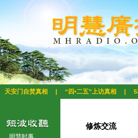
天安门自焚真相
|
“四•二五”上访真相
|
修炼交流
明慧时事