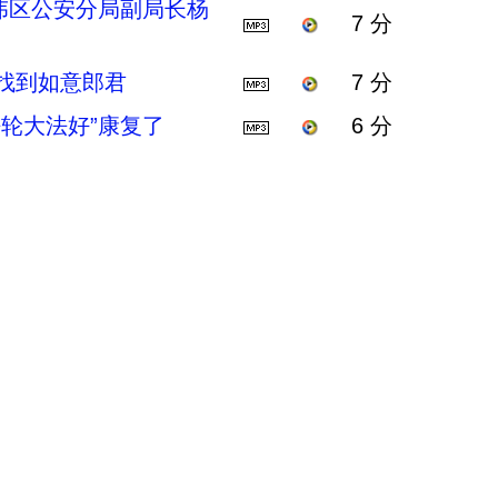
伟区公安分局副局长杨
7 分
女找到如意郎君
7 分
法轮大法好”康复了
6 分