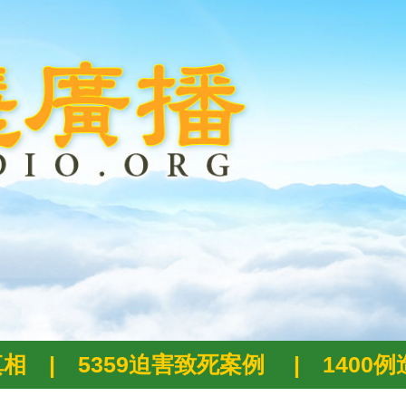
真相
|
5359迫害致死案例
|
1400