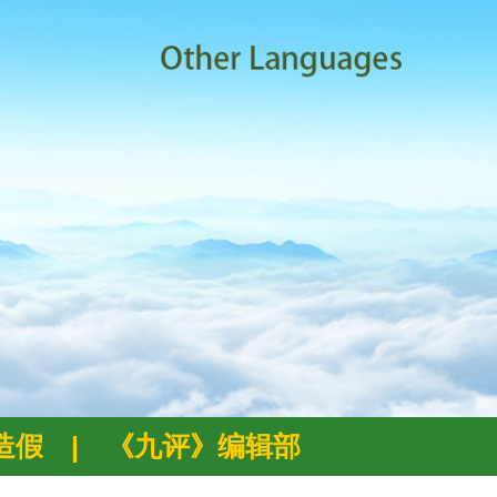
例造假
|
《九评》编辑部