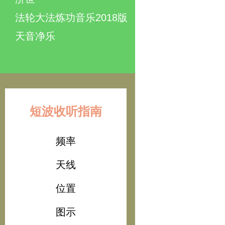
法轮大法炼功音乐2018版
天音净乐
短波收听指南
频率
天线
位置
图示