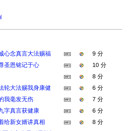
l
 诚心念真言大法赐福
9 分
师尊圣恩铭记于心
10 分
8 分
 法轮大法赐我身康健
6 分
尺的我毫发无伤
7 分
念九字真言获健康
6 分
争着给新女婿讲真相
8 分