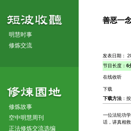
善恶一
明慧时事
修炼交流
发表日期： 2
节目长度：
6
在线收听
下载
下载方法
：按
修炼故事
一位法轮功学
空中明慧周刊
话，讲真相救
正法修炼交流选编