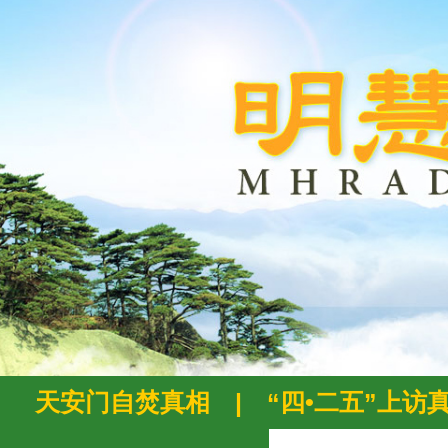
天安门自焚真相
|
“四•二五”上访