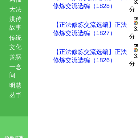
3
修炼交流选编（1828）
分
大法
洪传
【正法修炼交流选编】正法
故事
3
修炼交流选编（1827）
分
传统
文化
【正法修炼交流选编】正法
3
善恶
修炼交流选编（1826）
分
一念
间
明慧
丛书