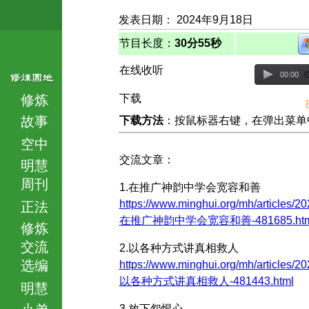
发表日期： 2024年9月18日
节目长度：
30分55秒
在线收听
00:00
修炼
下载
故事
下载方法
：按鼠标器右键，在弹出菜单中选择
空中
交流文章：
明慧
周刊
1.在推广神韵中学会宽容和善
https://www.minghui.org/mh/articles/20
正法
在推广神韵中学会宽容和善-481685.htm
修炼
交流
2.以各种方式讲真相救人
选编
https://www.minghui.org/mh/articles/20
以各种方式讲真相救人-481443.html
明慧
小弟
3.放下怨恨心