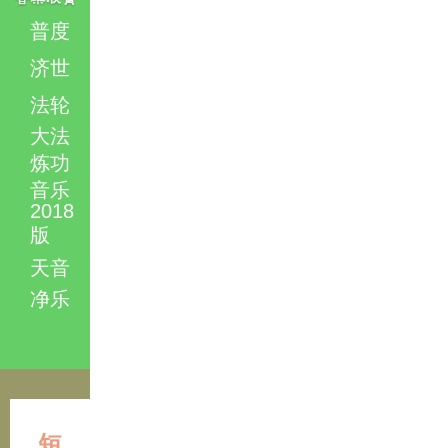
普度
济世
法轮
大法
炼功
音乐
2018
版
天音
净乐
短