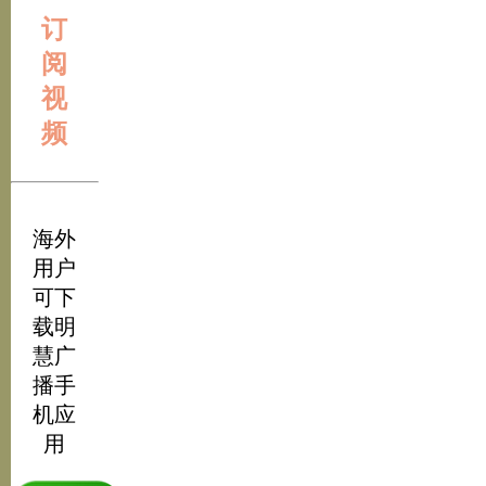
订
阅
视
频
海外
用户
可下
载明
慧广
播手
机应
用