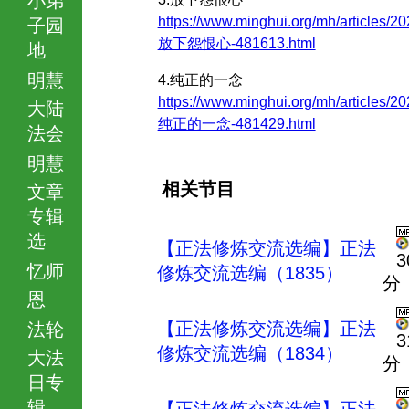
https://www.minghui.org/mh/articles/20
子园
放下怨恨心-481613.html
地
明慧
4.纯正的一念
https://www.minghui.org/mh/articles/20
大陆
纯正的一念-481429.html
法会
明慧
相关节目
文章
专辑
选
【正法修炼交流选编】正法
3
忆师
修炼交流选编（1835）
分
恩
【正法修炼交流选编】正法
法轮
3
修炼交流选编（1834）
大法
分
日专
辑