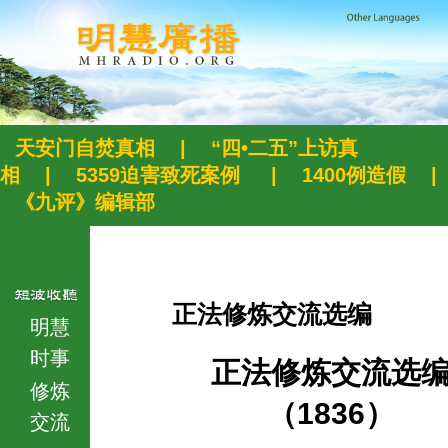
天安门自焚真相
|
“四•二五”上访真
相
|
5359迫害致死案例
|
1400例造假
|
《九评》编辑部
正法修炼交流选编
明慧
时事
正法修炼交流选
修炼
（1836）
交流