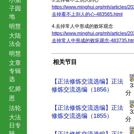
https://www.minghui.org/mh/articles/20
子园
去掉看不上别人的心-483565.html
地
明慧
4.去掉常人中形成的败坏观念
https://www.minghui.org/mh/articles/20
大陆
去掉常人中形成的败坏观念-483735.htm
法会
明慧
相关节目
文章
专辑
选
【正法修炼交流选编】正法
3
忆师
修炼交流选编（1856）
分
恩
【正法修炼交流选编】正法
法轮
3
修炼交流选编（1855）
大法
分
日专
辑