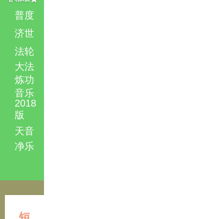
普度
济世
法轮
大法
炼功
音乐
2018
版
天音
净乐
短