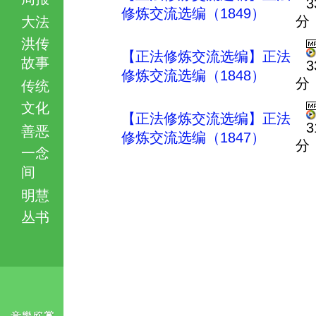
3
修炼交流选编（1849）
分
大法
洪传
【正法修炼交流选编】正法
故事
3
修炼交流选编（1848）
分
传统
文化
【正法修炼交流选编】正法
3
善恶
修炼交流选编（1847）
分
一念
间
明慧
丛书