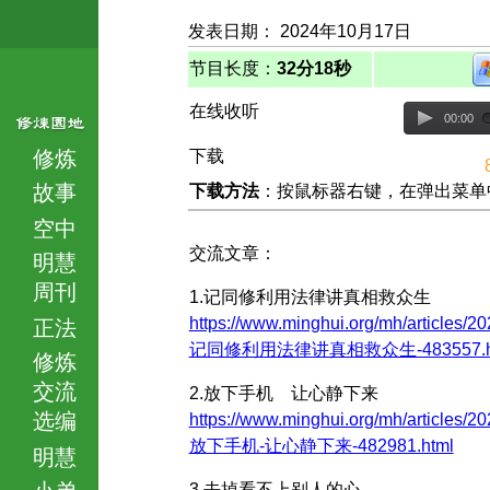
发表日期： 2024年10月17日
节目长度：
32分18秒
在线收听
00:00
修炼
下载
故事
下载方法
：按鼠标器右键，在弹出菜单中选择
空中
交流文章：
明慧
周刊
1.记同修利用法律讲真相救众生
https://www.minghui.org/mh/articles/20
正法
记同修利用法律讲真相救众生-483557.h
修炼
交流
2.放下手机 让心静下来
选编
https://www.minghui.org/mh/articles/20
放下手机-让心静下来-482981.html
明慧
小弟
3.去掉看不上别人的心