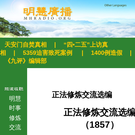
天安门自焚真相
|
“四•二五”上访真
相
|
5359迫害致死案例
|
1400例造假
|
《九评》编辑部
正法修炼交流选编
明慧
时事
正法修炼交流选
修炼
（1857）
交流