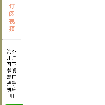
订
阅
视
频
海外
用户
可下
载明
慧广
播手
机应
用