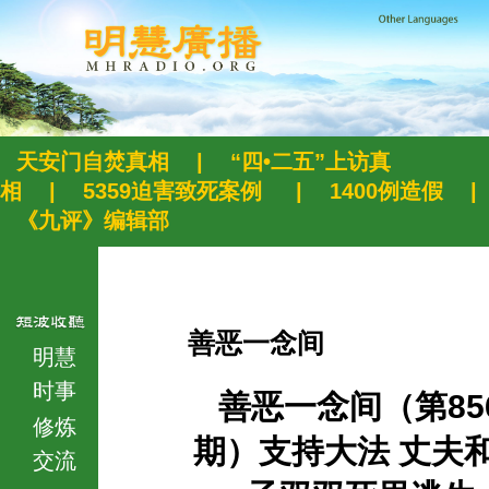
天安门自焚真相
|
“四•二五”上访真
相
|
5359迫害致死案例
|
1400例造假
|
《九评》编辑部
善恶一念间
明慧
时事
善恶一念间（第85
修炼
期）支持大法 丈夫
交流