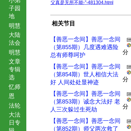
父真是无所不能-”-481304.html
子园
地
相关节目
明慧
大陆
【善恶一念间】善恶一念间
法会
（第855期）几度遇难遇险
分
明慧
总有师尊呵护
文章
【善恶一念间】善恶一念间
专辑
（第854期）世人相信大法
选
分
好 人间处处显神迹
忆师
【善恶一念间】善恶一念间
恩
（第853期）诚念大法好 老
法轮
分
人三次躲过生死劫
大法
【善恶一念间】善恶一念间
日专
（第852期）师父两次救了
辑