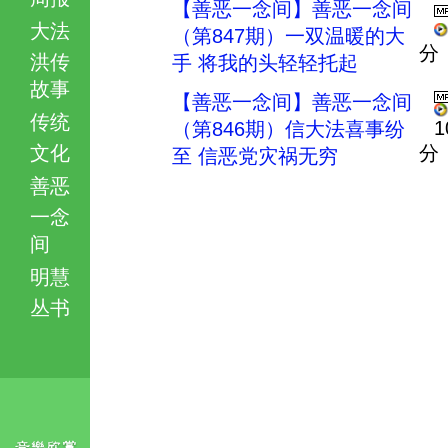
【善恶一念间】善恶一念间
大法
（第847期）一双温暖的大
分
洪传
手 将我的头轻轻托起
故事
【善恶一念间】善恶一念间
传统
1
（第846期）信大法喜事纷
文化
分
至 信恶党灾祸无穷
善恶
一念
间
明慧
丛书