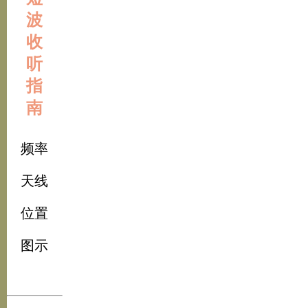
波
收
听
指
南
频率
天线
位置
图示