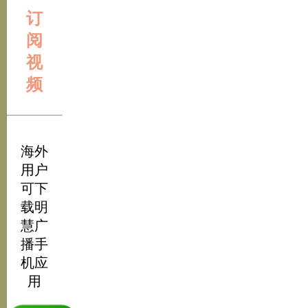
订
阅
视
频
海外
用户
可下
载明
慧广
播手
机应
用