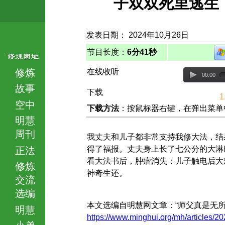
子双双死里逃生
发表日期： 2024年10月26日
节目长度：
6分41秒
修炼
在线收听
00:00
故事
下载
1
空中
下载方法
：按鼠标器右键，在弹出菜单中选择
明慧
周刊
我丈夫和儿子都非常支持我修大法，结
得了福报。丈夫身上长了七公分的大淋
正法
看大法书后，肿瘤消失；儿子触电后大
修炼
神奇生还。
交流
选编
本文选编自明慧网文章：“师父真是无所
明慧
https://www.minghui.org/mh/articles/2
小弟