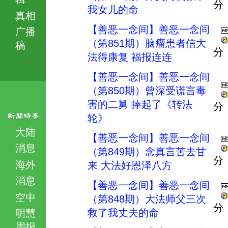
分
我女儿的命
真相
【善恶一念间】善恶一念间
广播
（第851期）脑瘤患者信大
稿
分
法得康复 福报连连
【善恶一念间】善恶一念间
（第850期）曾深受谎言毒
害的二舅 捧起了《转法
分
轮》
大陆
【善恶一念间】善恶一念间
消息
（第849期）念真言苦去甘
分
海外
来 大法好恩泽八方
消息
【善恶一念间】善恶一念间
空中
（第848期）大法师父三次
分
救了我丈夫的命
明慧
周报