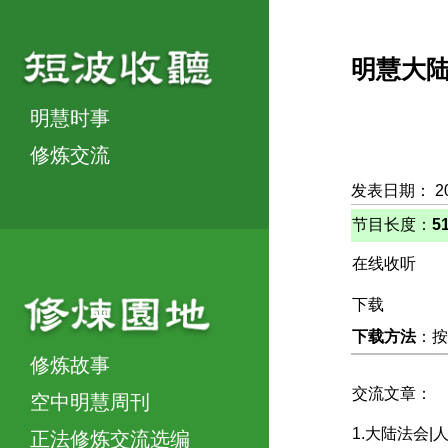
明慧大
明慧时事
修炼交流
发表日期： 20
节目长度：
5
在线收听
下载
下载方法
：按
修炼故事
交流文章：
空中明慧周刊
1.大陆法会
正法修炼交流选编