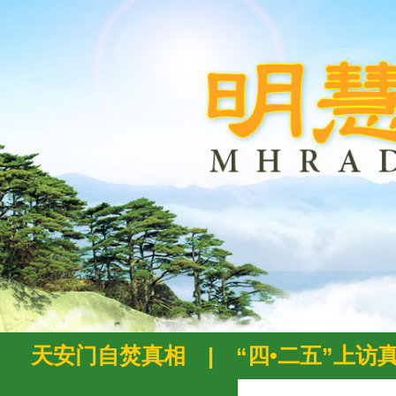
天安门自焚真相
|
“四•二五”上访