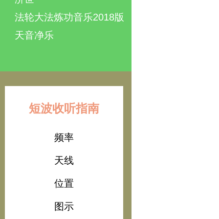
法轮大法炼功音乐2018版
天音净乐
短波收听指南
频率
天线
位置
图示