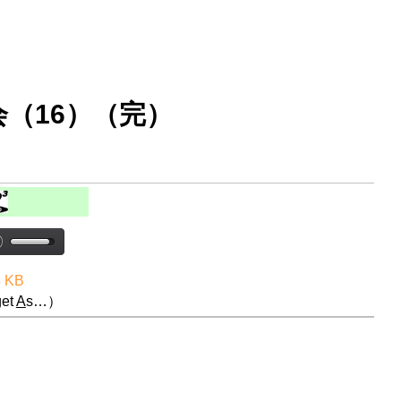
（16）（完）
5 KB
et
A
s…）