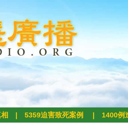
真相
|
5359迫害致死案例
|
1400